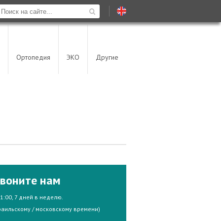
Ортопедия
ЭКО
Другие
воните нам
21:00, 7 дней в неделю.
раильскому / московскому времени)