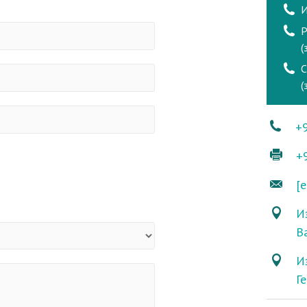
И
Р
(
(
+
+
[e
Из
В
И
Г