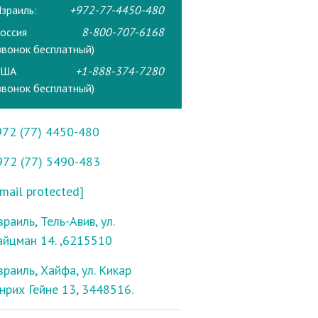
зраиль:
+972-77-4450-480
оссия
8-800-707-6168
звонок бесплатный)
США
+1-888-374-7280
звонок бесплатный)
972 (77) 4450-480
972 (77) 5490-483
mail protected]
раиль, Тель-Авив, ул.
айцман 14. ,6215510
зраиль, Хайфа, ул. Кикар
енрих Гейне 13, 3448516.