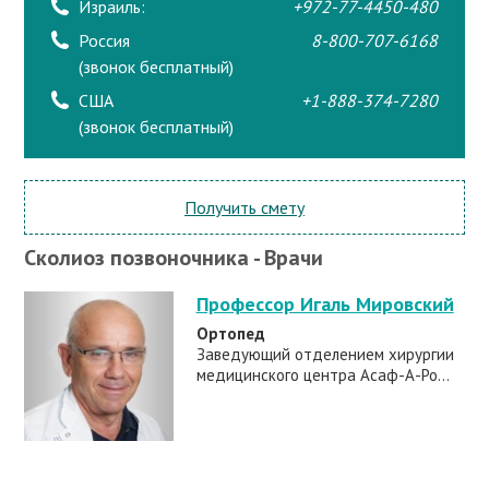
Израиль:
+972-77-4450-480
Россия
8-800-707-6168
(звонок бесплатный)
США
+1-888-374-7280
(звонок бесплатный)
Получить смету
Сколиоз позвоночника - Врачи
Профессор Игаль Мировский
Ортопед
Заведующий отделением хирургии
медицинского центра Асаф-А-Ро...