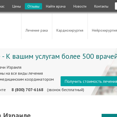
нас
Цены
Отзывы
Найти врача
Новости
Контакты
Лечение рака
Кардиохирургия
Нейрохирургия
 - К вашим услугам более 500 врачей
ачи Израиля
ны на все виды лечения
 медицинским координатором
Получить стоимость лечени
ните
8 (800) 707-6168
(звонок бесплатный)
в Израиле