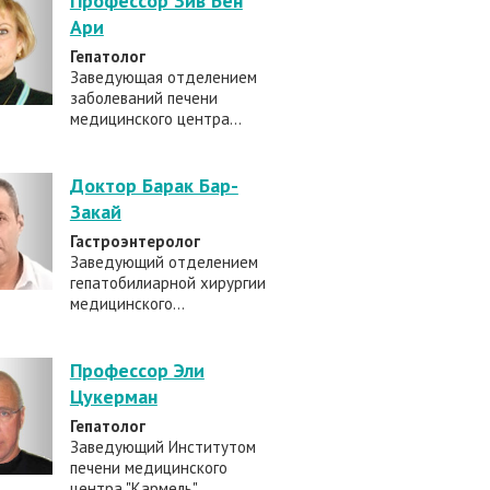
Профессор Зив Бен
Ари
Гепатолог
Заведующая отделением
заболеваний печени
медицинского центра...
Доктор Барак Бар-
Закай
Гастроэнтеролог
Заведующий отделением
гепатобилиарной хирургии
медицинского...
Профессор Эли
Цукерман
Гепатолог
Заведующий Институтом
печени медицинского
центра "Кармель"