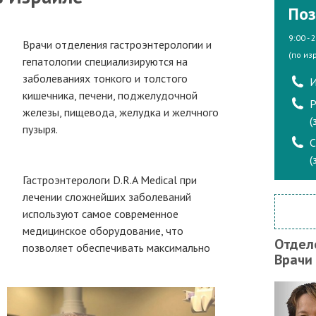
Поз
9:00 - 
Врачи отделения гастроэнтерологии и
(по из
гепатологии специализируются на
заболеваниях тонкого и толстого
И
кишечника, печени, поджелудочной
Р
железы, пищевода, желудка и желчного
(
пузыря.
(
Гастроэнтерологи D.R.A Medical при
лечении сложнейших заболеваний
используют самое современное
медицинское оборудование, что
Отдел
позволяет обеспечивать максимально
Врачи