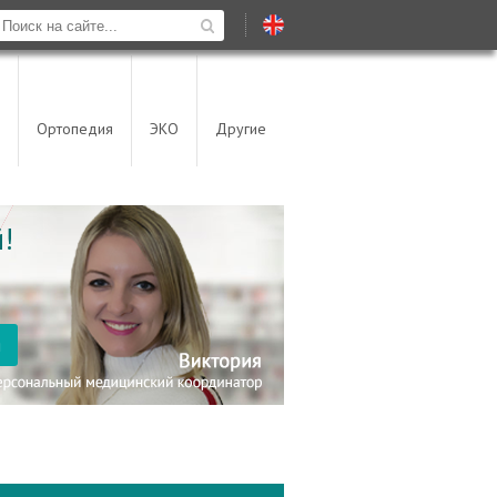
Ортопедия
ЭКО
Другие
!
я