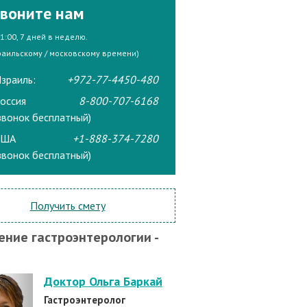
воните нам
21:00, 7 дней в неделю.
раильскому / московскому времени)
зраиль:
+972-77-4450-480
оссия
8-800-707-6168
звонок бесплатный)
США
+1-888-374-7280
звонок бесплатный)
Получить смету
ение гастроэнтерологии -
Доктор Ольга Баркай
Гастроэнтеролог