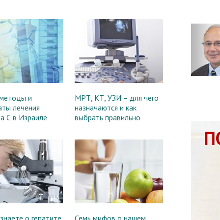
методы и
МРТ, КТ, УЗИ – для чего
аты лечения
назначаются и как
а С в Израиле
выбрать правильно
знаете о гепатите
Семь мифов о нашем