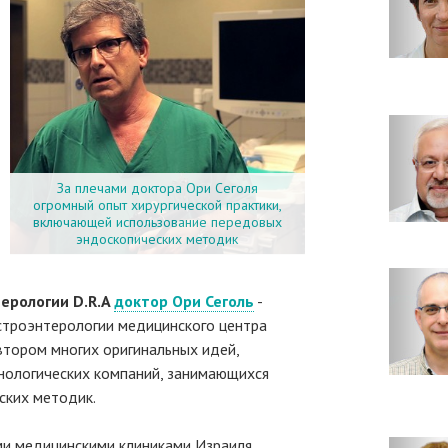
За плечами доктора Ори Сеголя
огромный опыт хирургической практики,
включающей использование передовых
эндоскопических методик
терологии
D.R.A
доктор Ори Сеголь
-
астроэнтерологии медицинского центра
автором многих оригинальных идей,
нологических компаний, занимающихся
ских методик.
ми медицинскими клиниками Израиля,