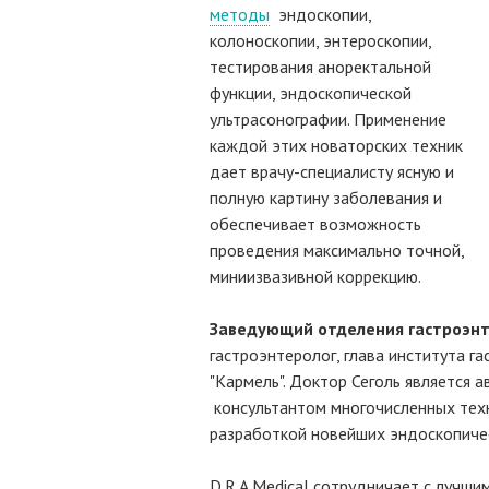
методы
эндоскопии,
колоноскопии, энтероскопии,
тестирования аноректальной
функции, эндоскопической
ультрасонографии. Применение
каждой этих новаторских техник
дает врачу-специалисту ясную и
полную картину заболевания и
обеспечивает возможность
проведения максимально точной,
миниизвазивной коррекцию.
Заведующий отделения гастроэн
гастроэнтеролог, глава института г
"Кармель". Доктор Сеголь является 
консультантом многочисленных тех
разработкой новейших эндоскопиче
D.R.A Medical сотрудничает с лучши