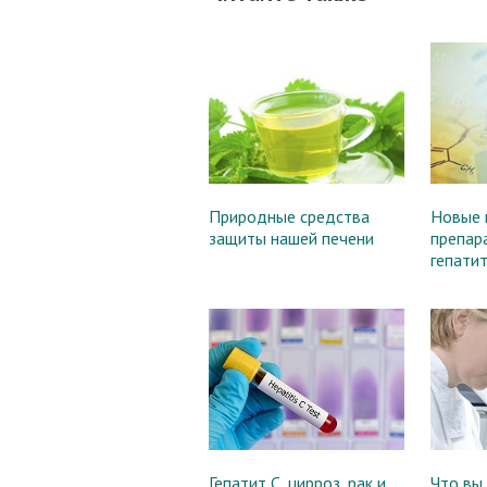
Природные средства
Новые 
защиты нашей печени
препар
гепатит
Гепатит С, цирроз, рак и
Что вы 