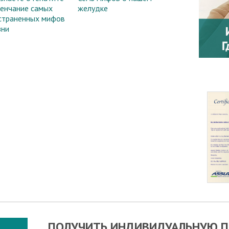
венчание самых
желудке
страненных мифов
зни
ПОЛУЧИТЬ ИНДИВИДУАЛЬНУЮ П