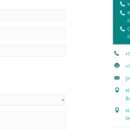
И
Р
(
(
+
+
[e
Из
В
И
Г