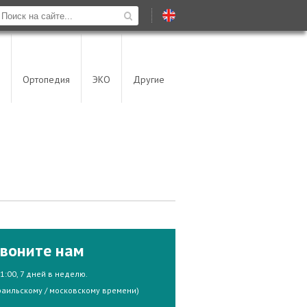
Ортопедия
ЭКО
Другие
воните нам
21:00, 7 дней в неделю.
раильскому / московскому времени)