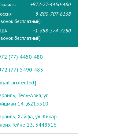
зраиль:
+972-77-4450-480
оссия
8-800-707-6168
звонок бесплатный)
США
+1-888-374-7280
звонок бесплатный)
972 (77) 4450-480
972 (77) 5490-483
mail protected]
раиль, Тель-Авив, ул.
айцман 14. ,6215510
зраиль, Хайфа, ул. Кикар
енрих Гейне 13, 3448516.