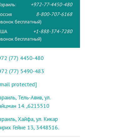
зраиль:
+972-77-4450-480
оссия
8-800-707-6168
звонок бесплатный)
США
+1-888-374-7280
звонок бесплатный)
972 (77) 4450-480
972 (77) 5490-483
mail protected]
раиль, Тель-Авив, ул.
айцман 14. ,6215510
зраиль, Хайфа, ул. Кикар
енрих Гейне 13, 3448516.