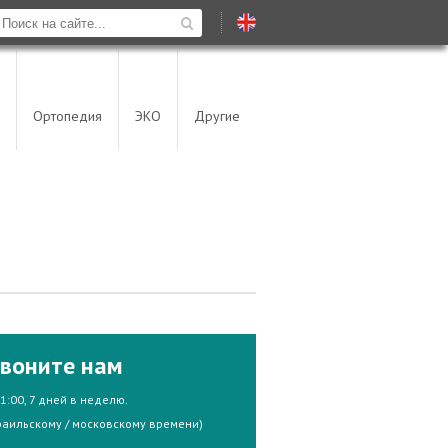
Ортопедия
ЭКО
Другие
воните нам
21:00, 7 дней в неделю.
раильскому / московскому времени)