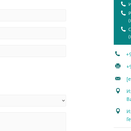
И
Р
(
(
+
+
[e
Из
В
И
Г