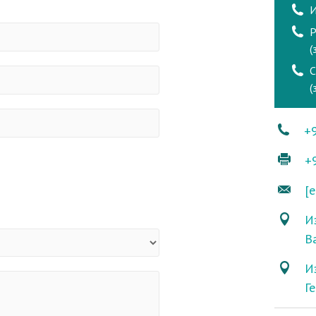
И
Р
(
(
+
+
[e
Из
В
И
Г