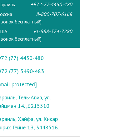
зраиль:
+972-77-4450-480
оссия
8-800-707-6168
звонок бесплатный)
США
+1-888-374-7280
звонок бесплатный)
972 (77) 4450-480
972 (77) 5490-483
mail protected]
раиль, Тель-Авив, ул.
айцман 14. ,6215510
зраиль, Хайфа, ул. Кикар
енрих Гейне 13, 3448516.