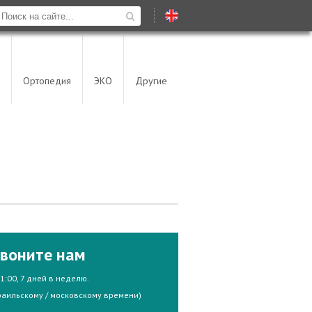
Ортопедия
ЭКО
Другие
воните нам
21:00, 7 дней в неделю.
раильскому / московскому времени)