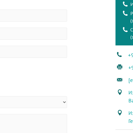
И
Р
(
(
+
+
[e
Из
В
И
Г