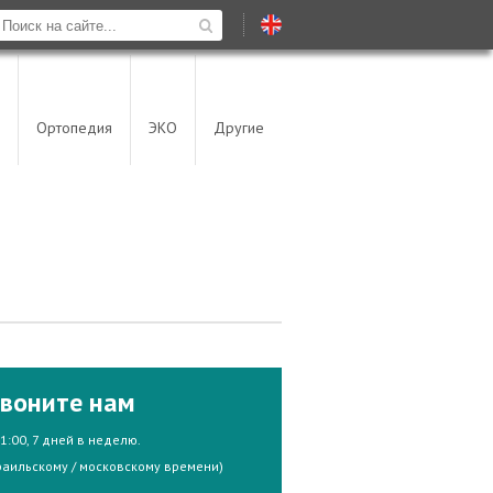
Ортопедия
ЭКО
Другие
воните нам
21:00, 7 дней в неделю.
раильскому / московскому времени)