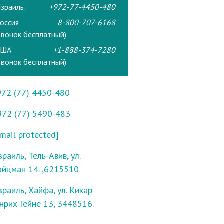
зраиль:
+972-77-4450-480
оссия
8-800-707-6168
звонок бесплатный)
США
+1-888-374-7280
звонок бесплатный)
972 (77) 4450-480
972 (77) 5490-483
mail protected]
раиль, Тель-Авив, ул.
айцман 14. ,6215510
зраиль, Хайфа, ул. Кикар
енрих Гейне 13, 3448516.