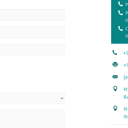
И
Р
(
(
+
+
[e
Из
В
И
Г