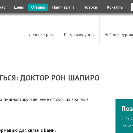
нас
Цены
Отзывы
Найти врача
Новости
Контакты
Лечение рака
Кардиохирургия
Нейрохирургия
ТЬСЯ: ДОКТОР РОН ШАПИРО
 диагностику и лечение от лучших врачей в
Поз
9:00 - 
(по из
рмацию для связи с Вами.