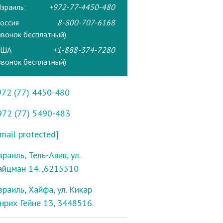
зраиль:
+972-77-4450-480
оссия
8-800-707-6168
звонок бесплатный)
США
+1-888-374-7280
звонок бесплатный)
972 (77) 4450-480
972 (77) 5490-483
mail protected]
раиль, Тель-Авив, ул.
айцман 14. ,6215510
зраиль, Хайфа, ул. Кикар
енрих Гейне 13, 3448516.