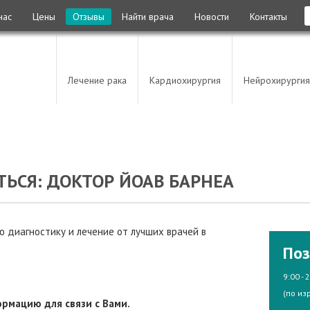
нас
Цены
Отзывы
Найти врача
Новости
Контакты
Лечение рака
Кардиохирургия
Нейрохирургия
ЬСЯ: ДОКТОР ЙОАВ БАРНЕА
 диагностику и лечение от лучших врачей в
Поз
9:00 - 
(по из
рмацию для связи с Вами.