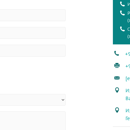
И
Р
(
(
+
+
[e
Из
В
И
Г