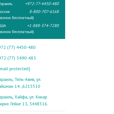
зраиль:
+972-77-4450-480
оссия
8-800-707-6168
звонок бесплатный)
США
+1-888-374-7280
звонок бесплатный)
972 (77) 4450-480
972 (77) 5490-483
mail protected]
раиль, Тель-Авив, ул.
айцман 14. ,6215510
зраиль, Хайфа, ул. Кикар
енрих Гейне 13, 3448516.