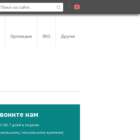
Ортопедия
ЭКО
Другие
воните нам
21:00, 7 дней в неделю.
раильскому / московскому времени)