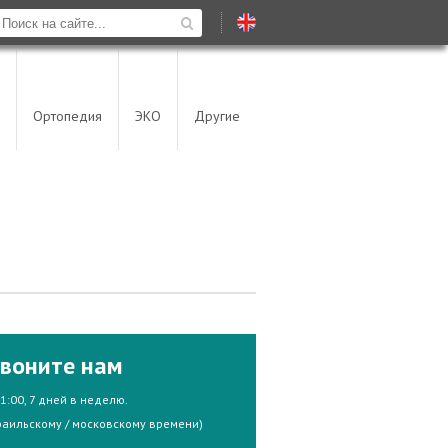
Ортопедия
ЭКО
Другие
воните нам
21:00, 7 дней в неделю.
раильскому / московскому времени)