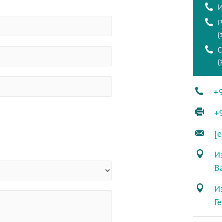
И
Р
(
(
+
+
[e
Из
В
И
Г