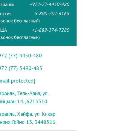
зраиль:
+972-77-4450-480
оссия
8-800-707-6168
звонок бесплатный)
США
+1-888-374-7280
звонок бесплатный)
972 (77) 4450-480
972 (77) 5490-483
mail protected]
раиль, Тель-Авив, ул.
айцман 14. ,6215510
зраиль, Хайфа, ул. Кикар
енрих Гейне 13, 3448516.