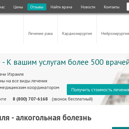
нас
Цены
Отзывы
Найти врача
Новости
Контакты
Лечение рака
Кардиохирургия
Нейрохирургия
 - К вашим услугам более 500 врачей
ачи Израиля
ны на все виды лечения
 медицинским координатором
Получить стоимость лечени
ните
8 (800) 707-6168
(звонок бесплатный)
ля - алкогольная болезнь