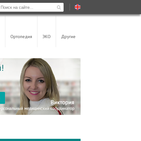
Ортопедия
ЭКО
Другие
!
я