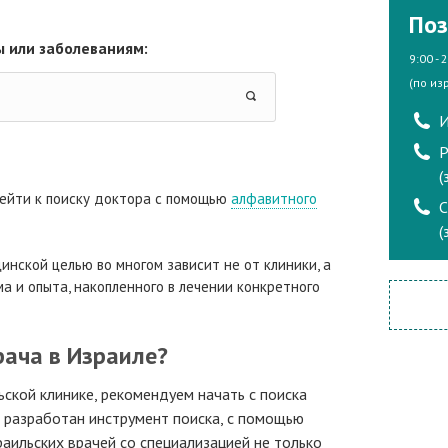
Поз
 или заболеваниям:
9:00 - 
(по из
И
Р
(
ейти к поиску доктора с помощью
алфавитного
(
инской целью во многом зависит не от клиники, а
а и опыта, накопленного в лечении конкретного
рача в Израиле?
ьской клинике, рекомендуем начать с поиска
а разработан инструмент поиска, с помощью
аильских врачей со специализацией не только