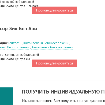
 клиникой заболеваний
цинского центра "Рамбам"
Проконсультироваться
сор Зив Бен Ари
ация:
Гепатит C
,
Кисты печени
,
Абсцесс печени
,
ени
,
Цирроз печени
,
Алкогольная болезнь печени
 отделением заболеваний
цинского центра им.
Проконсультироваться
...
ПОЛУЧИТЬ ИНДИВИДУАЛЬНУЮ П
Мы можем помочь Вам получить точную диагностик