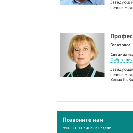
Заведующий
печени меди
...
Профес
Гепатолог
Специализ
Фиброз печ
Заведующая
печени меди
Хаима Шиба. 
Позвоните нам
9:00 - 21:00, 7 дней в неделю.