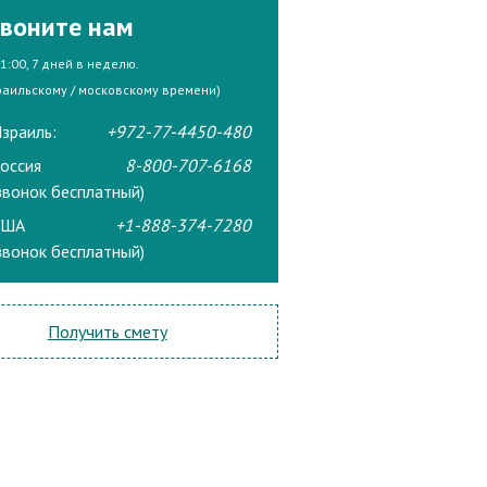
воните нам
21:00, 7 дней в неделю.
раильскому / московскому времени)
зраиль:
+972-77-4450-480
оссия
8-800-707-6168
звонок бесплатный)
США
+1-888-374-7280
звонок бесплатный)
Получить смету