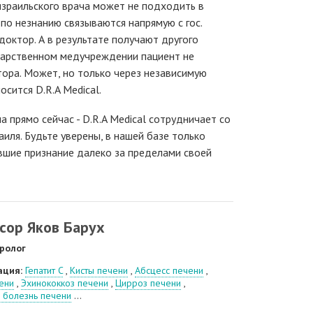
 израильского врача может не подходить в
 по незнанию связываются напрямую с гос.
доктор. А в результате получают другого
ударственном медучреждении пациент не
ора. Может, но только через независимую
осится D.R.A Medical.
а прямо сейчас - D.R.A Medical сотрудничает со
иля. Будьте уверены, в нашей базе только
вшие признание далеко за пределами своей
сор Яков Барух
ролог
ация:
Гепатит C
,
Кисты печени
,
Абсцесс печени
,
ени
,
Эхинококкоз печени
,
Цирроз печени
,
 болезнь печени
...