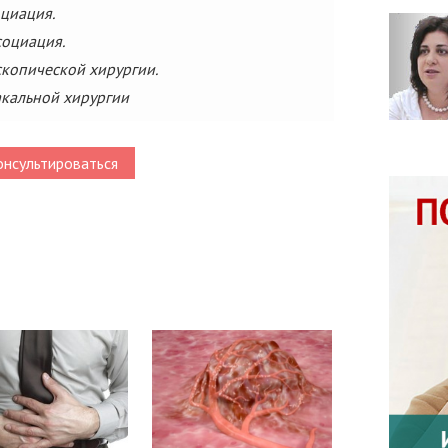
циация.
социация.
копической хирургии.
акальной хирургии
нсультироваться