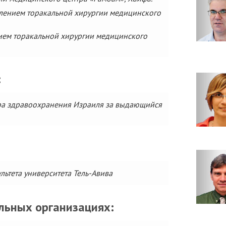
елением торакальной хирургии медицинского
ем торакальной хирургии медицинского
:
ра здравоохранения Израиля за выдающийся
ьтета университета Тель-Авива
льных организациях: