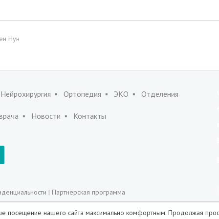
ен Нун
Нейрохирургия
Ортопедия
ЭКО
Отделения
врача
Новости
Контакты
иденциальности
|
Партнёрская программа
Ваше посещение нашего сайта максимально комфортным.
Продолжая прос
ical - Лечение в Израиле