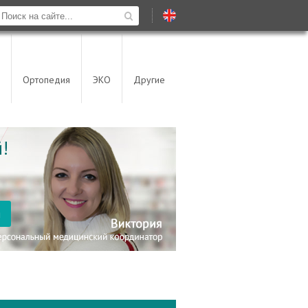
Ортопедия
ЭКО
Другие
!
я