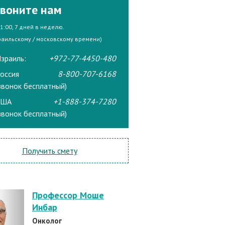
воните нам
21:00, 7 дней в неделю.
раильскому / московскому времени)
зраиль:
+972-77-4450-480
оссия
8-800-707-6168
звонок бесплатный)
США
+1-888-374-7280
звонок бесплатный)
Получить смету
Профессор Моше
Инбар
Онколог