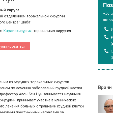
Поз
ый хирург
9:00 - 
й отделением торакальной хирургии
(по из
ого центра "Шиба"
И
я:
Кардиохирургия
, торакальная хирургия
Р
(
ультироваться
(
дним из ведущих торакальных хирургов
Врачи
менем по лечению заболеваний грудной клетки.
профессор Алон Бен Нун занимается научными
хирургии, принимает участие в клинических
о лечения больных с травмами грудной клетки.
 многими престижными наградами за