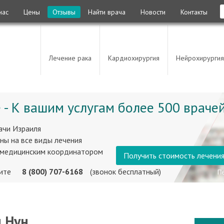
нас
Цены
Отзывы
Найти врача
Новости
Контакты
Лечение рака
Кардиохирургия
Нейрохирургия
 - К вашим услугам более 500 врачей
ачи Израиля
ны на все виды лечения
 медицинским координатором
Получить стоимость лечени
ните
8 (800) 707-6168
(звонок бесплатный)
н Нун