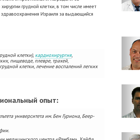
хирургии грудной клетки, в том числе имеет
а здравоохранения Израиля за выдающийся
рудной клетки),
кардиохирургия
,
их, пищеводе, плевре, трахей,
грудной клетки, лечение воспалений легких
сиональный опыт:
тета университета им. Бен Гуриона, Беер-
фии.
ии медицинского центра «Рамбам», Хайфа.