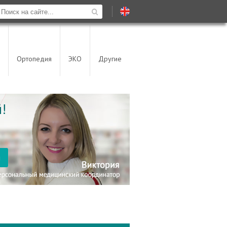
Ортопедия
ЭКО
Другие
!
я