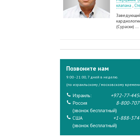
клапана
,
Ст
Заведующий
кардиологи
(Сураски) ...
Позвоните нам
9:00 - 21:00, 7 дней в неделю.
(по израильскому / московскому времени
Израиль:
+972-77-445
Россия
8-800-707
(звонок бесплатный)
США
+1-888-374
(звонок бесплатный)