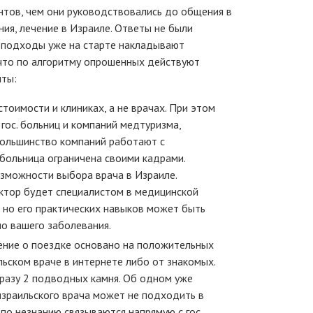
нтов, чем они руководствовались до общения в
ния, лечение в Израиле. Ответы не были
е подходы уже на старте накладывают
 что по алгоритму опрошенных действуют
нты:
тоимости и клиниках, а не врачах. При этом
гос. больниц и компаний медтуризма,
большинство компаний работают с
больница ограничена своими кадрами.
зможности выбора врача в Израиле.
ктор будет специалистом в медицинской
, но его практических навыков может быть
о вашего заболевания.
шение о поездке основано на положительных
льском враче в интернете либо от знакомых.
сразу 2 подводных камня. Об одном уже
 израильского врача может не подходить в
 по незнанию связываются напрямую с гос.