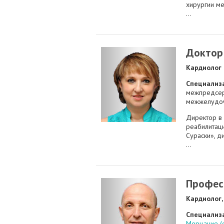
хирургии ме
...
Доктор
Кардиолог
Специализ
межпредсер
межжелудоч
Директор в
реабилитац
Сураски», д
...
Профес
Кардиолог,
Специализ
Мерцание (