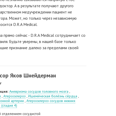
доктор. А в результате получают другого
ударственном медучреждении пациент не
ора. Может, но только через независимую
осится D.R.A Medical.
а прямо сейчас - D.R.A Medical сотрудничает со
иля. Будьте уверены, в нашей базе только
вшие признание далеко за пределами своей
сор Яков Шнейдерман
г
ация:
Аневризма сосудов головного мозга
,
я
,
Атеросклероз
,
Ишеми́ческая боле́знь се́рдца
,
сонной артерии
,
Атеросклероз сосудов нижних
 (стадия 4)
 отделением сосудистой