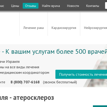
нас
Цены
Отзывы
Найти врача
Новости
Контакты
Лечение рака
Кардиохирургия
Нейрохирургия
 - К вашим услугам более 500 врачей
ачи Израиля
ны на все виды лечения
 медицинским координатором
Получить стоимость лечени
ните
8 (800) 707-6168
(звонок бесплатный)
ля - атеросклероз