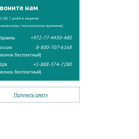
воните нам
21:00, 7 дней в неделю.
раильскому / московскому времени)
зраиль:
+972-77-4450-480
оссия
8-800-707-6168
звонок бесплатный)
США
+1-888-374-7280
звонок бесплатный)
Получить смету