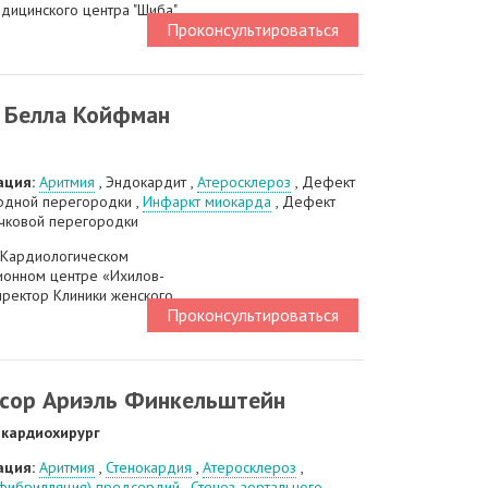
дицинского центра "Шиба"
Проконсультироваться
 Белла Койфман
ация:
Аритмия
, Эндокардит ,
Атеросклероз
, Дефект
дной перегородки ,
Инфаркт миокарда
, Дефект
ковой перегородки
 Кардиологическом
ионном центре «Ихилов-
иректор Клиники женского
Проконсультироваться
сор Ариэль Финкельштейн
 кардиохирург
ация:
Аритмия
,
Стенокардия
,
Атеросклероз
,
фибрилляция) предсердий
,
Стеноз аортального