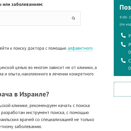
 или заболеваниям:
Поз
9:00 - 
(по из
И
Р
ейти к поиску доктора с помощью
алфавитного
(
инской целью во многом зависит не от клиники, а
(
а и опыта, накопленного в лечении конкретного
рача в Израиле?
ьской клинике, рекомендуем начать с поиска
а разработан инструмент поиска, с помощью
аильских врачей со специализацией не только
ретному заболеванию.