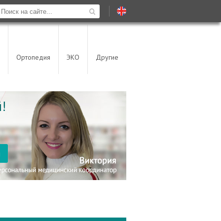
Ортопедия
ЭКО
Другие
!
я