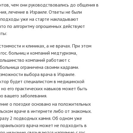
нтов, чем они руководствовались до общения в
ния, лечение в Израиле. Ответы не были
е подходы уже на старте накладывают
 что по алгоритму опрошенных действуют
нты:
тоимости и клиниках, а не врачах. При этом
гос. больниц и компаний медтуризма,
большинство компаний работают с
больница ограничена своими кадрами.
зможности выбора врача в Израиле.
ктор будет специалистом в медицинской
, но его практических навыков может быть
о вашего заболевания.
шение о поездке основано на положительных
льском враче в интернете либо от знакомых.
сразу 2 подводных камня. Об одном уже
 израильского врача может не подходить в
 по незнанию связываются напрямую с гос.