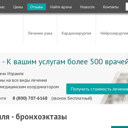
нас
Цены
Отзывы
Найти врача
Новости
Контакты
Лечение рака
Кардиохирургия
Нейрохирургия
 - К вашим услугам более 500 врачей
ачи Израиля
ны на все виды лечения
 медицинским координатором
Получить стоимость лечени
ните
8 (800) 707-6168
(звонок бесплатный)
ля - бронхоэктазы