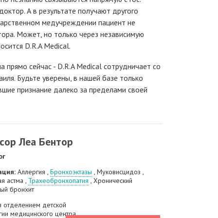
доктор. А в результате получают другого
ударственном медучреждении пациент не
ора. Может, но только через независимую
осится D.R.A Medical.
а прямо сейчас - D.R.A Medical сотрудничает со
иля. Будьте уверены, в нашей базе только
вшие признание далеко за пределами своей
сор Леа Бентор
ог
ация:
Аллергия ,
Бронхоэктазы
, Муковисцидоз ,
я астма ,
Трахеобронхопатия
, Хронический
ный бронхит
 отделением детской
гии медицинского центра