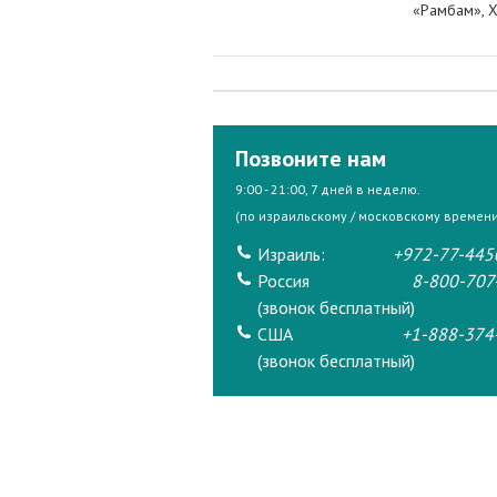
«Рамбам», Х
Позвоните нам
9:00 - 21:00, 7 дней в неделю.
(по израильскому / московскому времени
Израиль:
+972-77-445
Россия
8-800-707
(звонок бесплатный)
США
+1-888-374
(звонок бесплатный)