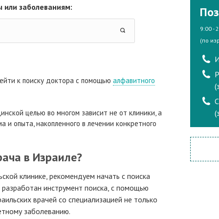
 или заболеваниям:
Поз
9:00 - 
(по из
И
Р
ейти к поиску доктора с помощью
алфавитного
(
инской целью во многом зависит не от клиники, а
(
а и опыта, накопленного в лечении конкретного
рача в Израиле?
ьской клинике, рекомендуем начать с поиска
а разработан инструмент поиска, с помощью
аильских врачей со специализацией не только
ретному заболеванию.