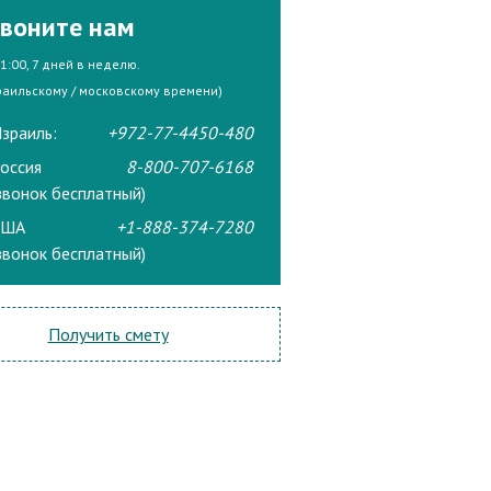
воните нам
21:00, 7 дней в неделю.
раильскому / московскому времени)
зраиль:
+972-77-4450-480
оссия
8-800-707-6168
звонок бесплатный)
США
+1-888-374-7280
звонок бесплатный)
Получить смету