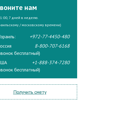
воните нам
21:00, 7 дней в неделю.
раильскому / московскому времени)
зраиль:
+972-77-4450-480
оссия
8-800-707-6168
звонок бесплатный)
США
+1-888-374-7280
звонок бесплатный)
Получить смету