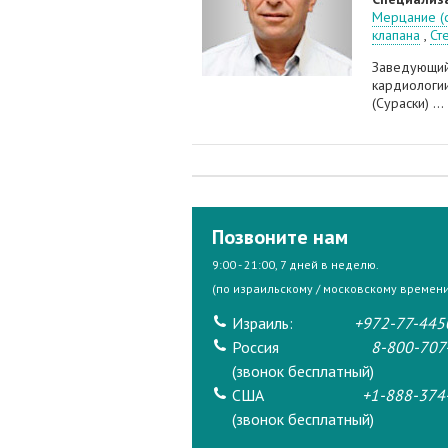
Мерцание (
клапана
,
Ст
Заведующий
кардиологи
(Сураски) ...
Позвоните нам
9:00 - 21:00, 7 дней в неделю.
(по израильскому / московскому времени
Израиль:
+972-77-445
Россия
8-800-707
(звонок бесплатный)
США
+1-888-374
(звонок бесплатный)