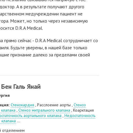
доктор. А в результате получают другого
ударственном медучреждении пациент не
ора. Может, но только через независимую
осится D.R.A Medical.
а прямо сейчас - D.R.A Medical сотрудничает со
иля. Будьте уверены, в нашей базе только
вшие признание далеко за пределами своей
Бен Галь Янай
ургия
ация:
Стенокардия
, Расслоение аорты ,
Стеноз
 клапана
,
Стеноз митрального клапана
, Коарктация
статочность аортального клапана
,
Недостаточность
 клапана
...
 отделением