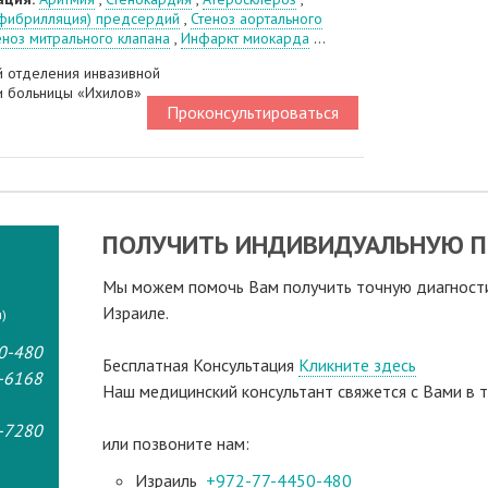
фибрилляция) предсердий
,
Стеноз аортального
еноз митрального клапана
,
Инфаркт миокарда
...
 отделения инвазивной
и больницы «Ихилов»
Проконсультироваться
ПОЛУЧИТЬ ИНДИВИДУАЛЬНУЮ П
Мы можем помочь Вам получить точную диагностик
Израиле.
)
0-480
Бесплатная Консультация
Кликните здесь
-6168
Наш медицинский консультант свяжeтся с Вами в т
-7280
или позвоните нам:
Израиль
+972-77-4450-480