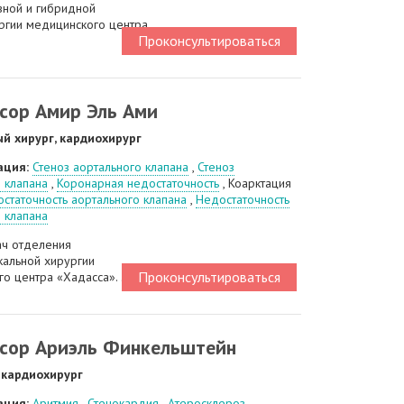
вной и гибридной
ргии медицинского центра
Проконсультироваться
сор Амир Эль Ами
й хирург, кардиохирург
ация:
Стеноз аортального клапана
,
Стеноз
 клапана
,
Коронарная недостаточность
, Коарктация
статочность аортального клапана
,
Недостаточность
 клапана
ач отделения
кальной хирургии
Проконсультироваться
о центра «Хадасса». ...
сор Ариэль Финкельштейн
 кардиохирург
ация:
Аритмия
,
Стенокардия
,
Атеросклероз
,