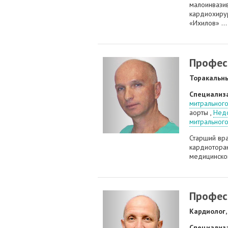
малоинвази
кардиохиру
«Ихилов» ...
Профес
Торакальны
Специализ
митрального
аорты ,
Недо
митрального
Старший вр
кардиотора
медицинског
Профес
Кардиолог,
Специализ