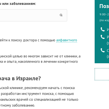
 или заболеваниям:
Поз
9:00 - 
(по из
И
Р
ейти к поиску доктора с помощью
алфавитного
(
инской целью во многом зависит не от клиники, а
(
а и опыта, накопленного в лечении конкретного
рача в Израиле?
ьской клинике, рекомендуем начать с поиска
а разработан инструмент поиска, с помощью
аильских врачей со специализацией не только
ретному заболеванию.