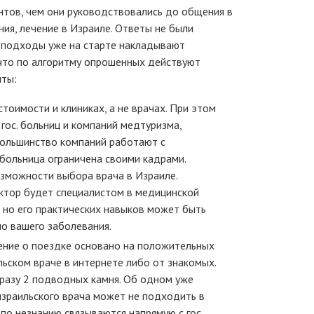
нтов, чем они руководствовались до общения в
ния, лечение в Израиле. Ответы не были
е подходы уже на старте накладывают
 что по алгоритму опрошенных действуют
нты:
тоимости и клиниках, а не врачах. При этом
гос. больниц и компаний медтуризма,
большинство компаний работают с
больница ограничена своими кадрами.
зможности выбора врача в Израиле.
ктор будет специалистом в медицинской
, но его практических навыков может быть
о вашего заболевания.
шение о поездке основано на положительных
льском враче в интернете либо от знакомых.
сразу 2 подводных камня. Об одном уже
 израильского врача может не подходить в
 по незнанию связываются напрямую с гос.