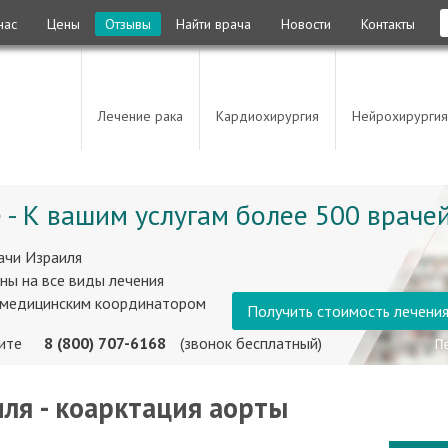
нас
Цены
Отзывы
Найти врача
Новости
Контакты
Лечение рака
Кардиохирургия
Нейрохирургия
 - К вашим услугам более 500 врачей
ачи Израиля
ны на все виды лечения
 медицинским координатором
Получить стоимость лечени
ните
8 (800) 707-6168
(звонок бесплатный)
ля - коарктация аорты