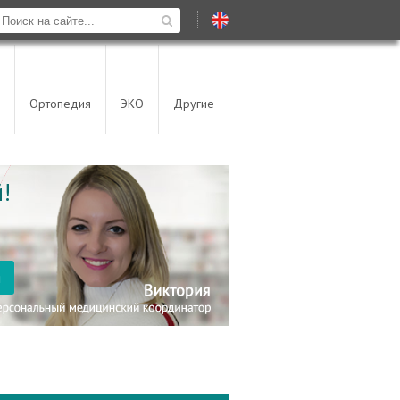
Ортопедия
ЭКО
Другие
!
я