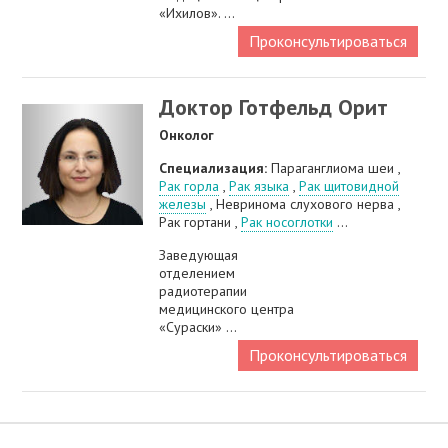
«Ихилов». ...
Проконсультироваться
Доктор Готфельд Орит
Онколог
Специализация:
Параганглиома шеи ,
Рак горла
,
Рак языка
,
Рак щитовидной
железы
, Невринома слухового нерва ,
Рак гортани ,
Рак носоглотки
...
Заведующая
отделением
радиотерапии
медицинского центра
«Сураски» ...
Проконсультироваться