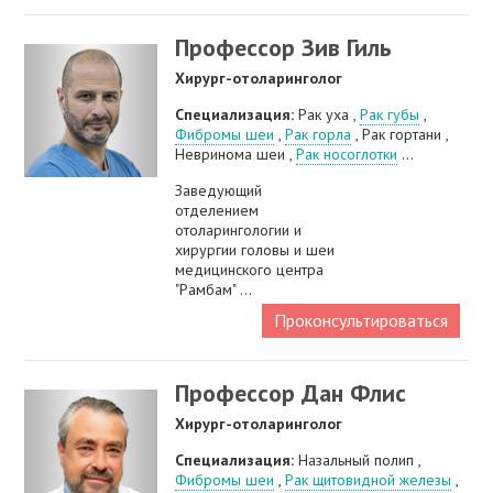
Профессор Зив Гиль
Хирург-отоларинголог
Специализация:
Рак уха ,
Рак губы
,
Фибромы шеи
,
Рак горла
, Рак гортани ,
Невринома шеи ,
Рак носоглотки
...
Заведующий
отделением
отоларингологии и
хирургии головы и шеи
медицинского центра
"Рамбам" ...
Проконсультироваться
Профессор Дан Флис
Хирург-отоларинголог
Специализация:
Назальный полип ,
Фибромы шеи
,
Рак щитовидной железы
,