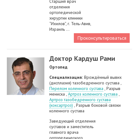
Cтарший врач
отделения
ортопедической
хирургии клиники
“Ихилов”, г. Тель-Авив,
Израиль ...
Проконсультироваться
Доктор Кардуш Рами
Ортопед
Специализация:
Врождённый вывих
(дисплазия) тазобедренного сустава ,
Перелом коленного сустава
, Разрыв
мениска ,
Артроз коленного сустава
,
Артроз тазобедренного сустава
(коксартроз)
, Разрыв боковой связки
коленного сустава
Заведующий отделения
суставов и заместитель
главного врача
ортопедического