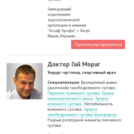
Заведующий
отделением
эндоскопической
ортопедии в клинике
“Ассаф Арофе”, г. Беэр-
Яаков, Израиль ...
Проконсультироваться
Доктор Гай Мораг
Хирург-ортопед, спортивный врач
Специализация:
Врождённый вывих
(дисплазия) тазобедренного сустава ,
Перелом коленного сустава
,
Грыжа
межпозвоночного диска
,
Артроз
коленного сустава
, Нестабильность
коленного сустава ,
Артроз
тазобедренного сустава (коксартроз)
,
Разрыв ротаторной манжеты плечевого
сустава ...