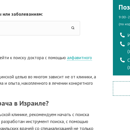
Поз
 или заболеваниям:
9:00 - 
(по из
И
Р
(
ейти к поиску доктора с помощью
алфавитного
(
инской целью во многом зависит не от клиники, а
а и опыта, накопленного в лечении конкретного
рача в Израиле?
ьской клинике, рекомендуем начать с поиска
а разработан инструмент поиска, с помощью
аильских врачей со специализацией не только