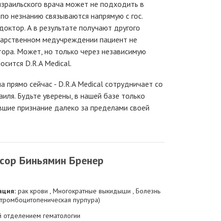
 израильского врача может не подходить в
 по незнанию связываются напрямую с гос.
доктор. А в результате получают другого
ударственном медучреждении пациент не
ора. Может, но только через независимую
осится D.R.A Medical.
а прямо сейчас - D.R.A Medical сотрудничает со
иля. Будьте уверены, в нашей базе только
вшие признание далеко за пределами своей
сор Биньямин Бренер
ация:
рак крови , Многократные выкидыши , Болезнь
(тромбоцитопеническая пурпура)
 отделением гематологии