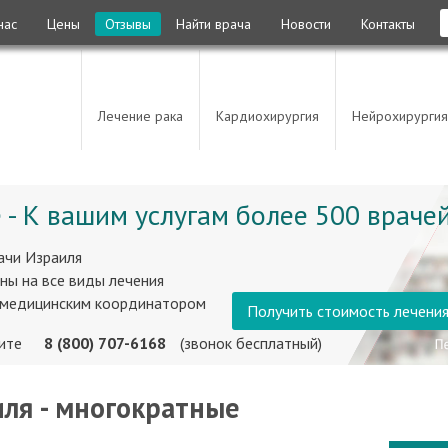
нас
Цены
Отзывы
Найти врача
Новости
Контакты
Лечение рака
Кардиохирургия
Нейрохирургия
 - К вашим услугам более 500 врачей
ачи Израиля
ны на все виды лечения
 медицинским координатором
Получить стоимость лечени
ните
8 (800) 707-6168
(звонок бесплатный)
ля - многократные