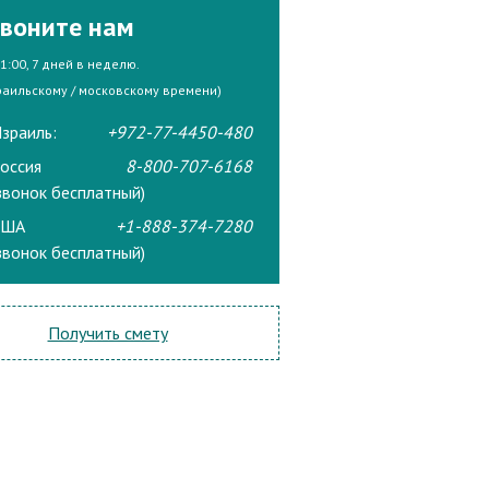
воните нам
21:00, 7 дней в неделю.
раильскому / московскому времени)
зраиль:
+972-77-4450-480
оссия
8-800-707-6168
звонок бесплатный)
США
+1-888-374-7280
звонок бесплатный)
Получить смету