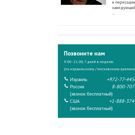
и пересадки
заведующий
...
Позвоните нам
9:00 - 21:00, 7 дней в неделю.
(по израильскому / московскому времени
Израиль:
+972-77-445
Россия
8-800-707
(звонок бесплатный)
США
+1-888-374
(звонок бесплатный)