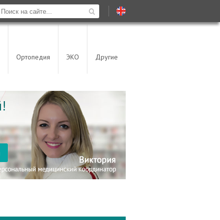
Ортопедия
ЭКО
Другие
!
я