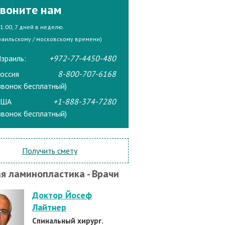
воните нам
21:00, 7 дней в неделю.
раильскому / московскому времени)
зраиль:
+972-77-4450-480
оссия
8-800-707-6168
звонок бесплатный)
США
+1-888-374-7280
звонок бесплатный)
Получить смету
я ламинопластика - Врачи
Доктор Йосеф
Лайтнер
Cпинальный хирург.