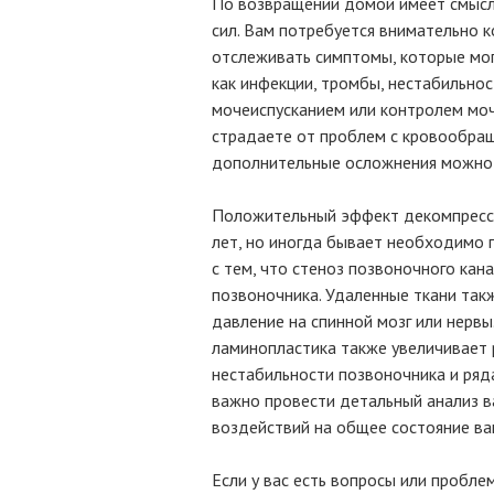
По возвращении домой имеет смысл
сил. Вам потребуется внимательно 
отслеживать симптомы, которые мог
как инфекции, тромбы, нестабильност
мочеиспусканием или контролем моче
страдаете от проблем с кровообращ
дополнительные осложнения можно
Положительный эффект декомпресси
лет, но иногда бывает необходимо 
с тем, что стеноз позвоночного кан
позвоночника. Удаленные ткани такж
давление на спинной мозг или нервы
ламинопластика также увеличивает 
нестабильности позвоночника и ряда
важно провести детальный анализ в
воздействий на общее состояние ва
Если у вас есть вопросы или проблем