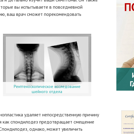
оторые вы испытываете в повседневной
цию, ваш врач сможет порекомендовать
Рентгеноскопическое исследование
шейного отдела
нопластика удаляет непосредственную причину
емя как спондилодез предотвращает смещение
 Спондилодез, однако, может увеличить