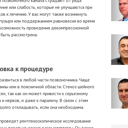
 позвоночного канала страдают от ряда
ние или слабость, которые не улучшаются при
в к лечению. У вас могут также возникнуть
пузыря или поддержанием равновесия во время
 возможность проведения декомпрессионной
быть рассмотрена.
овка к процедуре
развиться в любой части позвоночника. Чаще
спины или в поясничной области. Стеноз шейного
н, так как он может привести к серьезному
и нервов, и даже к параличу. В связи с этим
долго откладывать, если она необходима.
 проведет рентгеноскопическое исследование
а и детально изучит ваши симптомы. Он также