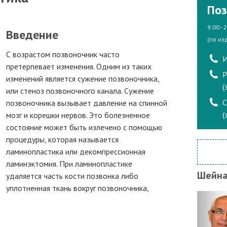
Поз
9:00 - 
Введение
(по из
С возрастом позвоночник часто
И
претерпевает изменения. Одним из таких
Р
изменений является сужение позвоночника,
(
или стеноз позвоночного канала. Сужение
позвоночника вызывает давление на спинной
(
мозг и корешки нервов. Это болезненное
состояние может быть излечено с помощью
процедуры, которая называется
ламинопластика или декомпрессионная
ламинэктомия. При ламинопластике
Шейна
удаляется часть кости позвонка либо
уплотненная ткань вокруг позвоночника,