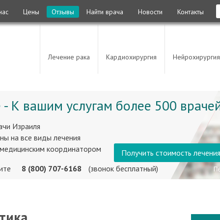
нас
Цены
Отзывы
Найти врача
Новости
Контакты
Лечение рака
Кардиохирургия
Нейрохирургия
 - К вашим услугам более 500 врачей
ачи Израиля
ны на все виды лечения
 медицинским координатором
Получить стоимость лечени
ните
8 (800) 707-6168
(звонок бесплатный)
тика