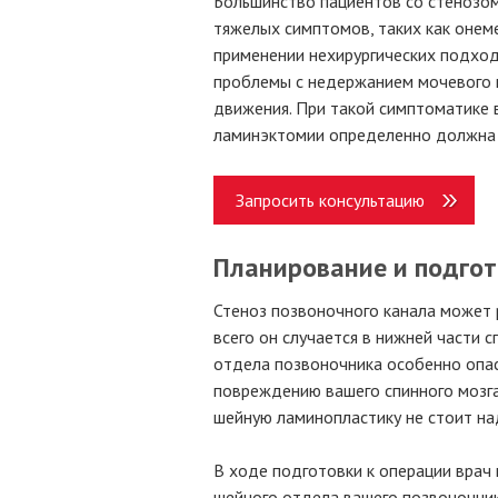
Большинство пациентов со стенозом
тяжелых симптомов, таких как онеме
применении нехирургических подходо
проблемы с недержанием мочевого 
движения. При такой симптоматике
ламинэктомии определенно должна 
Запросить консультацию
Планирование и подгот
Стеноз позвоночного канала может 
всего он случается в нижней части 
отдела позвоночника особенно опасе
повреждению вашего спинного мозга 
шейную ламинопластику не стоит на
В ходе подготовки к операции врач
шейного отдела вашего позвоночник