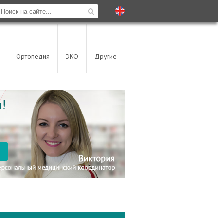
Ортопедия
ЭКО
Другие
!
я