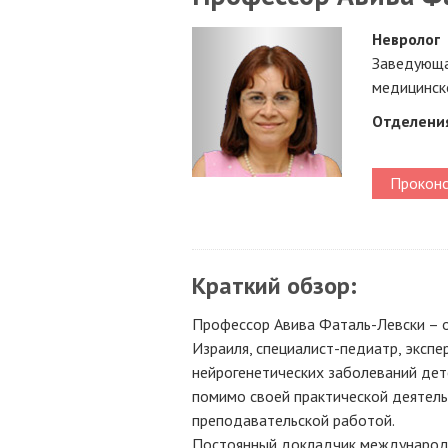
Невролог
Заведующа
медицинско
Отделени
Проконс
Краткий обзор:
Профессор Авива Фаталь-Левски – о
Израиля, специалист-педиатр, эксп
нейрогенетических заболеваний дет
помимо своей практической деятель
преподавательской работой.
Постоянный докладчик международн