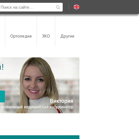
Ортопедия
ЭКО
Другие
!
я