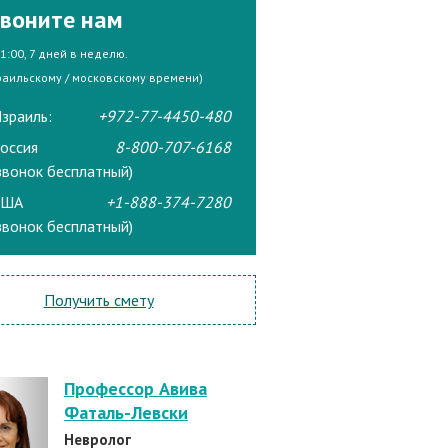
воните нам
21:00, 7 дней в неделю.
раильскому / московскому времени)
зраиль:
+972-77-4450-480
оссия
8-800-707-6168
звонок бесплатный)
США
+1-888-374-7280
звонок бесплатный)
Получить смету
Профессор Авива
Фаталь-Левски
Невролог