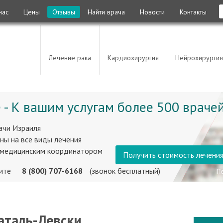
нас
Цены
Отзывы
Найти врача
Новости
Контакты
Лечение рака
Кардиохирургия
Нейрохирургия
 - К вашим услугам более 500 врачей
ачи Израиля
ны на все виды лечения
 медицинским координатором
Получить стоимость лечени
ните
8 (800) 707-6168
(звонок бесплатный)
аталь-Левски