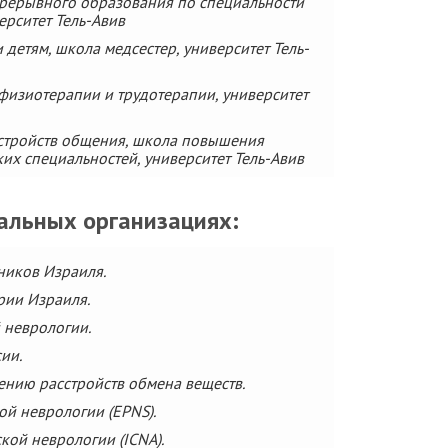
прерывного образования по специальности
ерситет Тель-Авив
детям, школа медсестер, университет Тель-
изиотерапии и трудотерапии, университет
сстройств общения, школа повышения
х специальностей, университет Тель-Авив
альных организациях:
иков Израиля.
рии Израиля.
 неврологии.
ии.
ению расстройств обмена веществ.
ой неврологии (EPNS).
ой неврологии (ICNA).