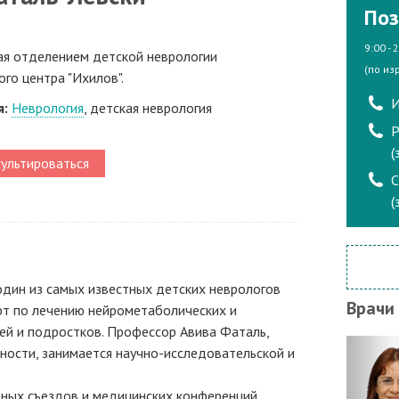
Поз
9:00 - 
я отделением детской неврологии
(по из
го центра "Ихилов".
И
я:
Неврология
, детская неврология
Р
(
ультироваться
(
дин из самых известных детских неврологов
Врачи
ерт по лечению нейрометаболических и
ей и подростков. Профессор Авива Фаталь,
ности, занимается научно-исследовательской и
ых съездов и медицинских конференций,