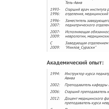
Тель-Авив
1993-
Старший врач института 
1996:
отделения, медицинский 
1996-
Заместитель заведующего
2007:
педиатрического отделен
2007-
Исполняющая обязанност
2009:
неврологии, медицинский
С
Заведующая отделением 
2009:
"Ихилов_Сураски"
Академический опыт:
1994:
Инструктор курса педиатр
Авива
2002:
Преподаватель кафедры п
2006:
Старший преподаватель к
2012:
Доцент медицинского фак
преподаватель курса нев