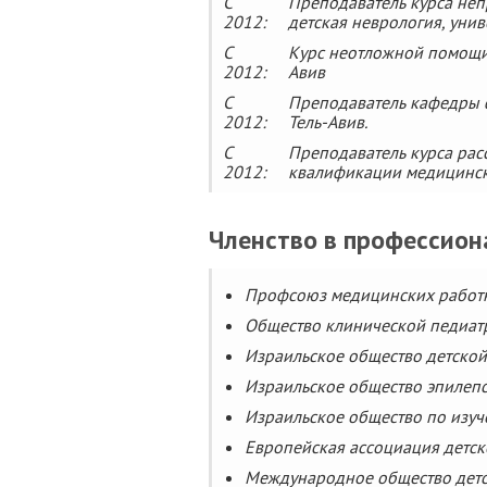
С
Преподаватель курса не
2012:
детская неврология, унив
С
Курс неотложной помощи 
2012:
Авив
С
Преподаватель кафедры ф
2012:
Тель-Авив.
С
Преподаватель курса ра
2012:
квалификации медицински
Членство в профессион
Профсоюз медицинских работн
Общество клинической педиат
Израильское общество детской
Израильское общество эпилепс
Израильское общество по изуч
Европейская ассоциация детск
Международное общество детск