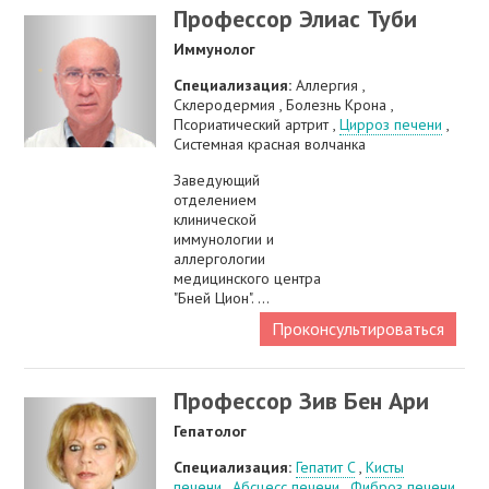
Профессор Элиас Туби
Иммунолог
Специализация:
Аллергия ,
Склеродермия , Болезнь Крона ,
Псориатический артрит ,
Цирроз печени
,
Системная красная волчанка
Заведующий
отделением
клинической
иммунологии и
аллергологии
медицинского центра
"Бней Цион". ...
Проконсультироваться
Профессор Зив Бен Ари
Гепатолог
Специализация:
Гепатит C
,
Кисты
печени
,
Абсцесс печени
,
Фиброз печени