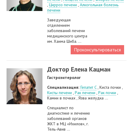
,
Цирроз печени
,
Алкогольная болезнь
печени
Заведующая
отделением
заболеваний печени
медицинского центра
им. Хаима Шиба. ...
Проконсультироваться
Доктор Елена Кацман
Гастроэнтеролог
Специализация:
Гепатит C
, Киста почки ,
Кисты печени
,
Рак печени
,
Рак почки
,
Камни в почках , Язва желудка ...
Специалист по
диагностике и лечению
заболеваний органов
ЖКТ в МЦ «Ихилов», г.
Тель-Авив ...