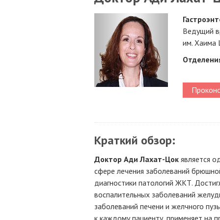
Гастроэнт
Ведущий в
им. Хаима 
Отделени
Проконс
Краткий обзор:
Доктор Ади Лахат-Цок
является о
сфере лечения заболеваний брюшно
диагностики патологий ЖКТ. Достиг
воспалительных заболеваний желудк
заболеваний печени и желчного пуз
к каждому пациенту, применяет на 