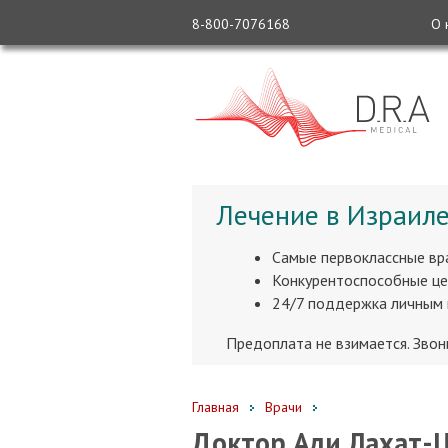
8-800-7076168
О 
Лечение в Израиле
Самые первоклассные вр
Конкурентоспособные це
24/7 поддержка личным
Предоплата не взимается. Зво
Главная
Врачи
Доктор Ади Лахат-