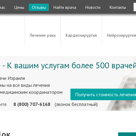
нас
Цены
Отзывы
Найти врача
Новости
Контакты
Лечение рака
Кардиохирургия
Нейрохирургия
 - К вашим услугам более 500 врачей
ачи Израиля
ны на все виды лечения
 медицинским координатором
Получить стоимость лечени
ните
8 (800) 707-6168
(звонок бесплатный)
Цок