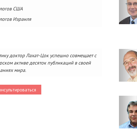
ологов США
логов Израиля
ку доктор Лахат-Цок успешно совмещает с
орском активе десяток публикаций в своей
аниях мира.
нсультироваться