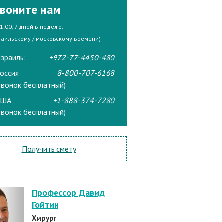
воните нам
21:00, 7 дней в неделю.
раильскому / московскому времени)
зраиль:
+972-77-4450-480
оссия
8-800-707-6168
звонок бесплатный)
США
+1-888-374-7280
звонок бесплатный)
Получить смету
Профессор Давид
Гойтин
Хирург