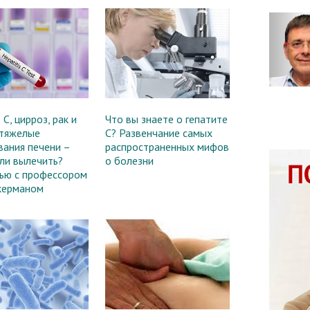
 С, цирроз, рак и
Что вы знаете о гепатите
 тяжелые
С? Развенчание самых
вания печени –
распространенных мифов
ли вылечить?
о болезни
ью с профессором
керманом