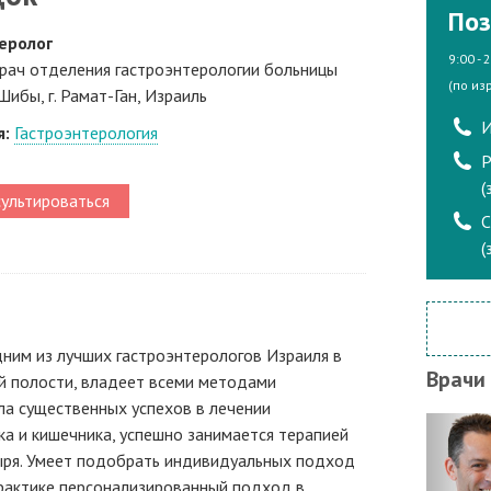
Поз
еролог
9:00 - 
рач отделения гастроэнтерологии больницы
(по из
Шибы, г. Рамат-Ган, Израиль
И
я:
Гастроэнтерология
Р
(
ультироваться
(
дним из лучших гастроэнтерологов Израиля в
Врачи
й полости, владеет всеми методами
ла существенных успехов в лечении
а и кишечника, успешно занимается терапией
ыря. Умеет подобрать индивидуальных подход
практике персонализированный подход в