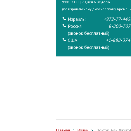
9:00 - 21:00, 7 дней в неделю.
(по израильскому / московскому времени
Израиль:
+972-77-445
Россия
8-800-707
(звонок бесплатный)
США
+1-888-374
(звонок бесплатный)
Главная
Врачи
Доктор Ади Лахат-