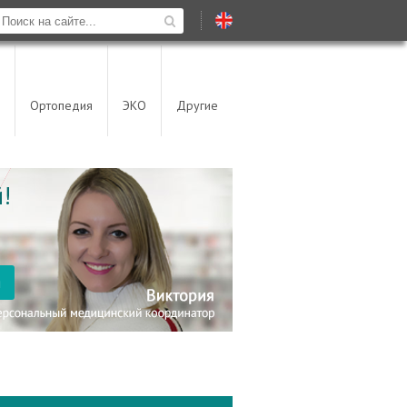
Ортопедия
ЭКО
Другие
!
я