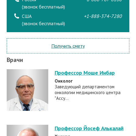
(звонок бесплатный)
США
+1-888-374-7280
(звонок бесплатный)
Получить смету
Врачи
Профессор Моше Инбар
Онколог
Заведующий департаментом
онкологии медицинского центра
"Ассу...
Профессор Йосеф Алькалай