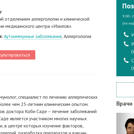
Поз
г
9:00 - 
й отделением аллергологии и клинической
(по из
ии медицинского центра «Ихилов».
И
я:
Аутоиммунные заболевания
, Аллергология
Р
(
ультироваться
(
мунолог, специалист по лечению аллергических
Врачи
 более чем 25-летним клиническим опытом.
ов доктора Коби Саде – лечение заболеваний
Саде является участником многих научных
и, в центре которых изучение факторов,
ллергий, разработка препаратов и вакцин