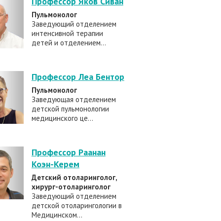
Профессор Яков Сиван
Пульмонолог
Заведующий отделением
интенсивной терапии
детей и отделением...
Профессор Леа Бентор
Пульмонолог
Заведующая отделением
детской пульмонологии
медицинского це...
Профессор Раанан
Коэн-Керем
Детский отоларинголог,
хирург-отоларинголог
Заведующий отделением
детской отоларингологии в
Медицинском...