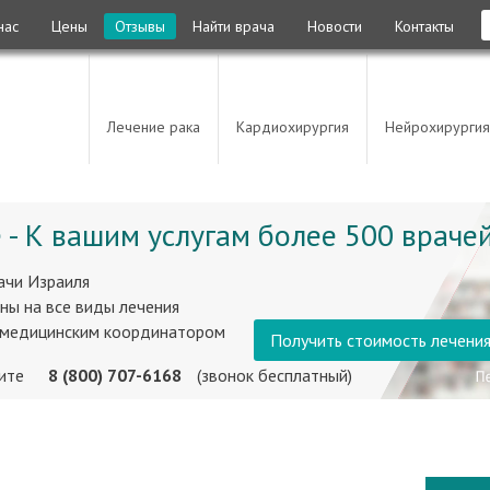
нас
Цены
Отзывы
Найти врача
Новости
Контакты
Лечение рака
Кардиохирургия
Нейрохирургия
 - К вашим услугам более 500 врачей
ачи Израиля
ны на все виды лечения
 медицинским координатором
Получить стоимость лечени
ните
8 (800) 707-6168
(звонок бесплатный)