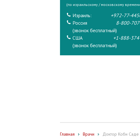
(по израильскому / московскому времени
Израиль:
+972-77-445
Россия
8-800-707
(звонок бесплатный)
США
+1-888-374
(звонок бесплатный)
Главная
Врачи
Доктор Коби Саде