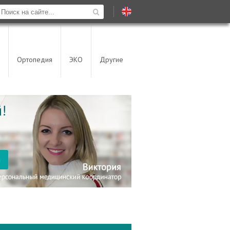
Ортопедия
ЭКО
Другие
!
я