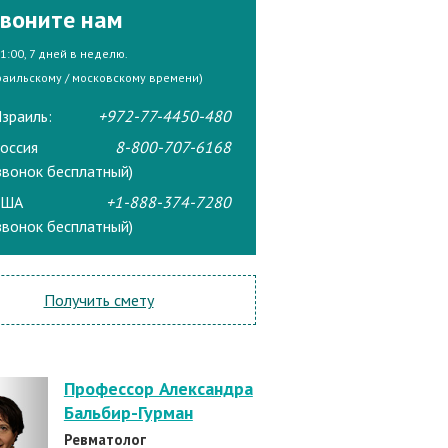
воните нам
21:00, 7 дней в неделю.
раильскому / московскому времени)
зраиль:
+972-77-4450-480
оссия
8-800-707-6168
звонок бесплатный)
США
+1-888-374-7280
звонок бесплатный)
Получить смету
Профессор Александра
Бальбир-Гурман
Ревматолог