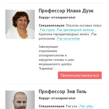
Профессор Илана Дуэк
Хирург-отоларинголог
Специализация:
Опухоль носовых пазух
,
Рак горла
,
Рак щитовидной железы
,
Аденома паращитовидных желез , Рак
ротоглотки ,
Рак носоглотки
Заведующая
отделением
отоларингологии и
хирургии головы и шеи
медицинского центра
"Кармель" ...
Проконсультироваться
Профессор Зив Гиль
Хирург-отоларинголог
Специализация:
Рак уха ,
Рак губы
,