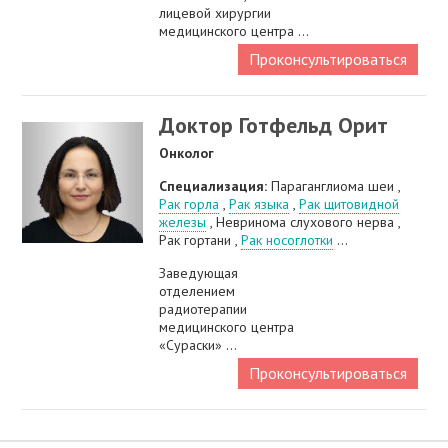
лицевой хирургии
медицинского центра ...
Проконсультироваться
Доктор Готфельд Орит
Онколог
Специализация:
Параганглиома шеи ,
Рак горла
,
Рак языка
,
Рак щитовидной
железы
, Невринома слухового нерва ,
Рак гортани ,
Рак носоглотки
...
Заведующая
отделением
радиотерапии
медицинского центра
«Сураски» ...
Проконсультироваться