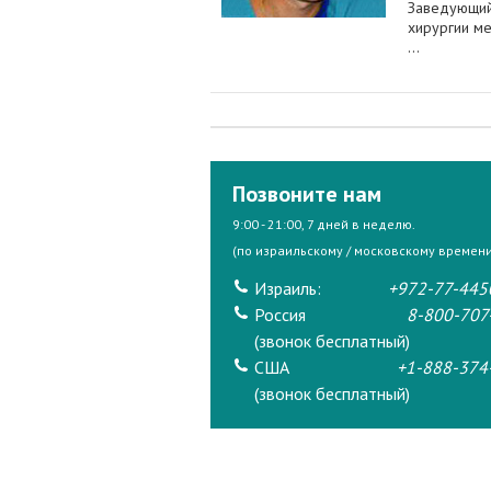
Заведующий
хирургии ме
...
Позвоните нам
9:00 - 21:00, 7 дней в неделю.
(по израильскому / московскому времени
Израиль:
+972-77-445
Россия
8-800-707
(звонок бесплатный)
США
+1-888-374
(звонок бесплатный)