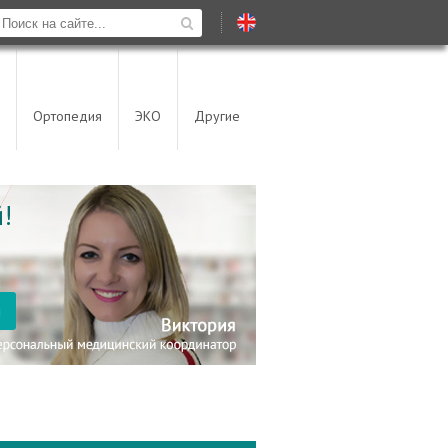
Ортопедия
ЭКО
Другие
!
я