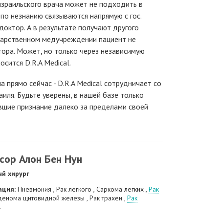
 израильского врача может не подходить в
 по незнанию связываются напрямую с гос.
доктор. А в результате получают другого
ударственном медучреждении пациент не
ора. Может, но только через независимую
осится D.R.A Medical.
а прямо сейчас - D.R.A Medical сотрудничает со
иля. Будьте уверены, в нашей базе только
вшие признание далеко за пределами своей
сор Алон Бен Нун
й хирург
ация:
Пневмония , Рак легкого , Саркома легких ,
Рак
денома щитовидной железы , Рак трахеи ,
Рак
.