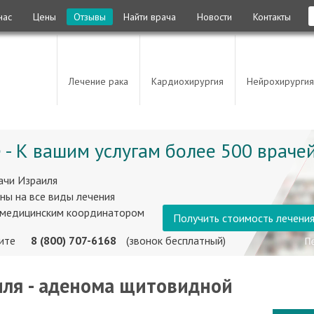
нас
Цены
Отзывы
Найти врача
Новости
Контакты
Лечение рака
Кардиохирургия
Нейрохирургия
 - К вашим услугам более 500 врачей
ачи Израиля
ны на все виды лечения
 медицинским координатором
Получить стоимость лечени
ните
8 (800) 707-6168
(звонок бесплатный)
иля - аденома щитовидной