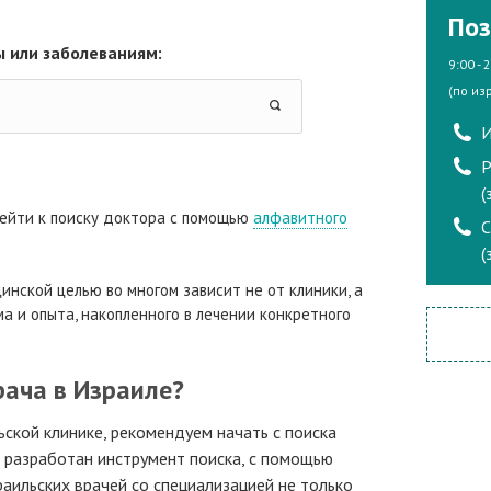
Поз
 или заболеваниям:
9:00 - 
(по из
И
Р
(
ейти к поиску доктора с помощью
алфавитного
(
инской целью во многом зависит не от клиники, а
а и опыта, накопленного в лечении конкретного
рача в Израиле?
ьской клинике, рекомендуем начать с поиска
а разработан инструмент поиска, с помощью
аильских врачей со специализацией не только