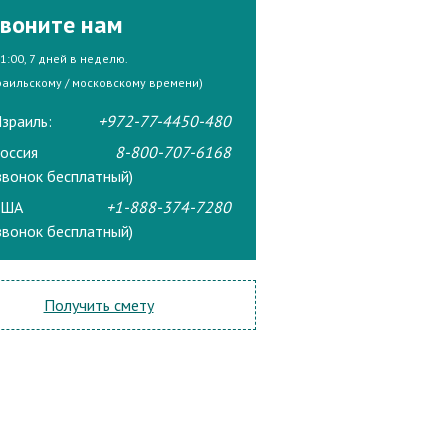
воните нам
21:00, 7 дней в неделю.
раильскому / московскому времени)
зраиль:
+972-77-4450-480
оссия
8-800-707-6168
звонок бесплатный)
США
+1-888-374-7280
звонок бесплатный)
Получить смету