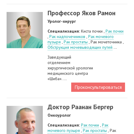
Профессор Яков Рамон
Уролог-хирург
Специализация:
Киста почки ,
Рак почки
,
Рак надпочечников
,
Рак мочевого
пузыря
,
Рак простаты
, Рак мочеточника ,
Обструкция мочевыводящих путей
...
Заведующий
отделением
хирургической урологии
медицинского центра
«Шиба». ...
Проконсультироваться
Доктор Раанан Бергер
Онкоуролог
Специализация:
Рак почки
,
Рак
мочевого пузыря
,
Рак простаты
, Рак