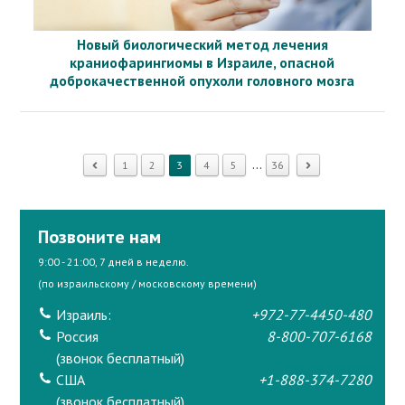
Новый биологический метод лечения
краниофарингиомы в Израиле, опасной
доброкачественной опухоли головного мозга
...
1
2
3
4
5
36
Позвоните нам
9:00 - 21:00, 7 дней в неделю.
(по израильскому / московскому времени)
Израиль:
+972-77-4450-480
Россия
8-800-707-6168
(звонок бесплатный)
США
+1-888-374-7280
(звонок бесплатный)