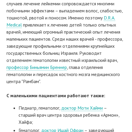
случаев лечение лейкемии сопровождается многими
побочными эффектами – выпадением волос, слабостью,
тошнотой, рвотой и поносом. Именно поэтому
D.R.A.
Medical
привлекает к лечению детей только опытных
врачей, имеющий огромный практический опыт лечения
маленьких пациентов. Среди наших врачей - профессора,
заведующие профильными отделениями крупнейших
государственных больниц Израиля. Руководит
отделением гематологии известный израильский врач,
профессор Биньямин Бреннер
, глава отделения
гематологии и пересадок костного мозга медицинского
центра "Рамбам".
С маленькими пациентами работают также:
Педиатр, гематолог,
доктор Моти Хайми
–
старший врач центра здоровья ребенка «Армон»,
Хайфа;
Гематолог,
доктор Ишай Офран
– заведующий