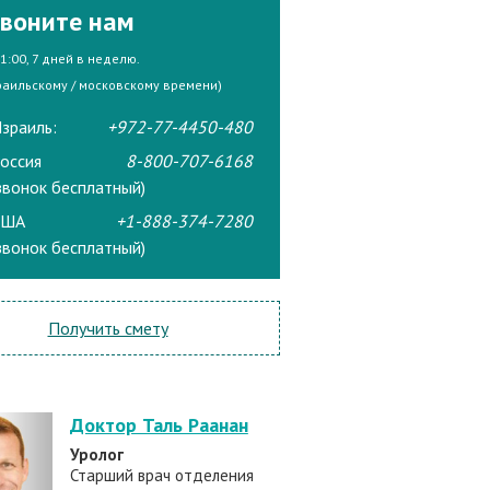
воните нам
21:00, 7 дней в неделю.
раильскому / московскому времени)
зраиль:
+972-77-4450-480
оссия
8-800-707-6168
звонок бесплатный)
США
+1-888-374-7280
звонок бесплатный)
Получить смету
Доктор Таль Раанан
Уролог
Старший врач отделения