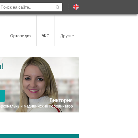
Ортопедия
ЭКО
Другие
!
я