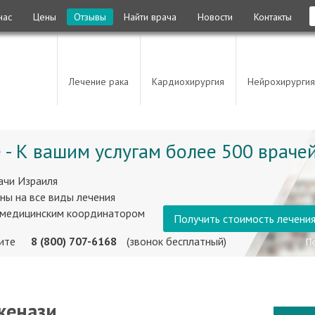
нас
Цены
Отзывы
Найти врача
Новости
Контакты
Лечение рака
Кардиохирургия
Нейрохирургия
 - К вашим услугам более 500 врачей
ачи Израиля
ны на все виды лечения
 медицинским координатором
Получить стоимость лечени
ните
8 (800) 707-6168
(звонок бесплатный)
кенази