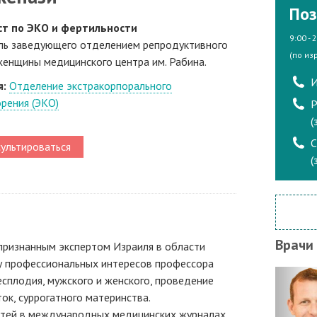
Поз
т по ЭКО и фертильности
9:00 - 
ль заведующего отделением репродуктивного
(по из
женщины медицинского центра им. Рабина.
И
я:
Отделение экстракорпорального
рения (ЭКО)
Р
(
ультироваться
(
Врачи
признанным экспертом Израиля в области
у профессиональных интересов профессора
сплодия, мужского и женского, проведение
ок, суррогатного материнства.
атей в международных медицинских журналах,