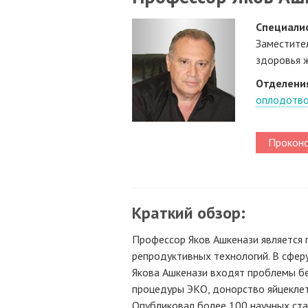
Специалис
Заместите
здоровья 
Отделени
оплодотво
Проконс
Краткий обзор:
Профессор Яков Ашкенази является 
репродуктивных технологий. В сфер
Якова Ашкенази входят проблемы бе
процедуры ЭКО, донорство яйцеклет
Опубликовал более 100 научных ст