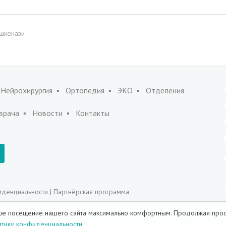
шкенази
Нейрохирургия
Ортопедия
ЭКО
Отделения
врача
Новости
Контакты
иденциальности
|
Партнёрская программа
Ваше посещение нашего сайта максимально комфортным.
Продолжая прос
ical - Лечение в Израиле
итику конфиденциальности
.