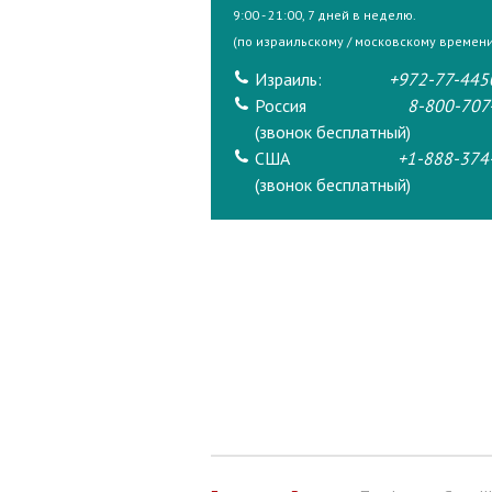
9:00 - 21:00, 7 дней в неделю.
(по израильскому / московскому времени
Израиль:
+972-77-445
Россия
8-800-707
(звонок бесплатный)
США
+1-888-374
(звонок бесплатный)