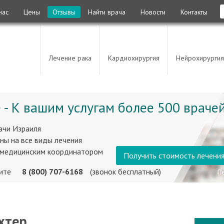
нас
Цены
Отзывы
Найти врача
Новости
Контакты
Лечение рака
Кардиохирургия
Нейрохирургия
 - К вашим услугам более 500 врачей
ачи Израиля
ны на все виды лечения
 медицинским координатором
Получить стоимость лечени
ните
8 (800) 707-6168
(звонок бесплатный)
хтер