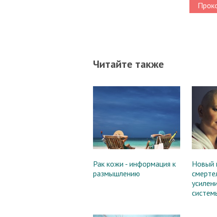
Проко
Читайте также
Рак кожи - информация к
Новый 
размышлению
смерте
усилен
систем