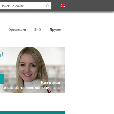
Ортопедия
ЭКО
Другие
!
я