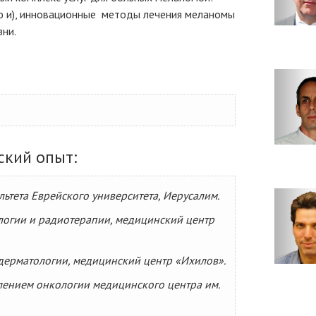
ию и), инновационные методы лечения меланомы
зни.
ский опыт:
ьтета Еврейского университета, Иерусалим.
логии и радиотерапии, медицинский центр
дерматологии, медицинский центр «Ихилов».
лением онкологии медицинского центра им.