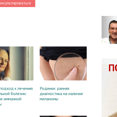
нсультироваться
подход к лечению
Родинки: ранняя
льной болезни:
диагностика на наличие
ие иммунной
меланомы
ы