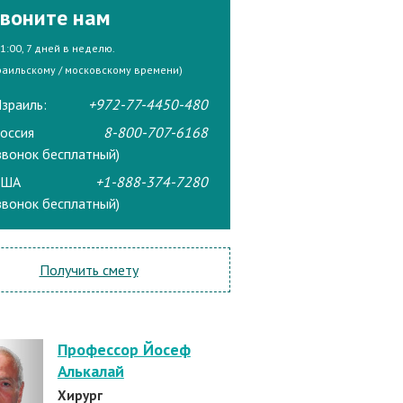
воните нам
21:00, 7 дней в неделю.
раильскому / московскому времени)
зраиль:
+972-77-4450-480
оссия
8-800-707-6168
звонок бесплатный)
США
+1-888-374-7280
звонок бесплатный)
Получить смету
Профессор Йосеф
Алькалай
Хирург