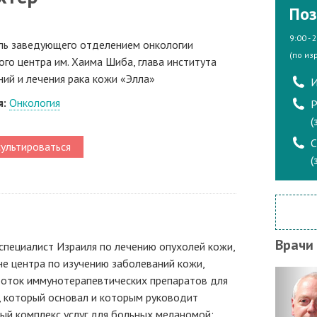
Поз
9:00 - 
ль заведующего отделением онкологии
(по из
го центра им. Хаима Шиба, глава института
ий и лечения рака кожи «Элла»
И
я:
Онкология
Р
(
ультироваться
(
Врачи
пециалист Израиля по лечению опухолей кожи,
не центра по изучению заболеваний кожи,
боток иммунотерапевтических препаратов для
, который основал и которым руководит
ый комплекс услуг для больных меланомой: