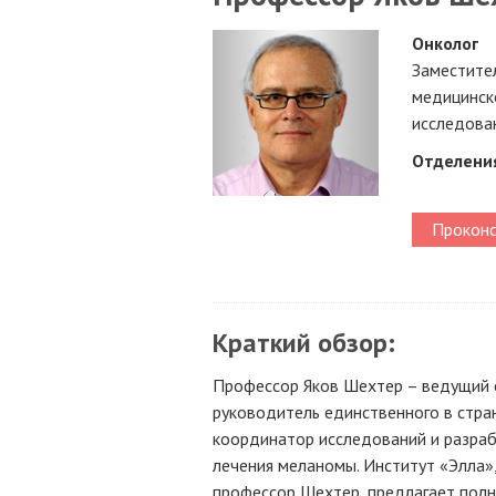
Онколог
Заместите
медицинско
исследован
Отделени
Проконс
Краткий обзор:
Профессор Яков Шехтер – ведущий с
руководитель единственного в стра
координатор исследований и разра
лечения меланомы. Институт «Элла»
профессор Шехтер, предлагает полн