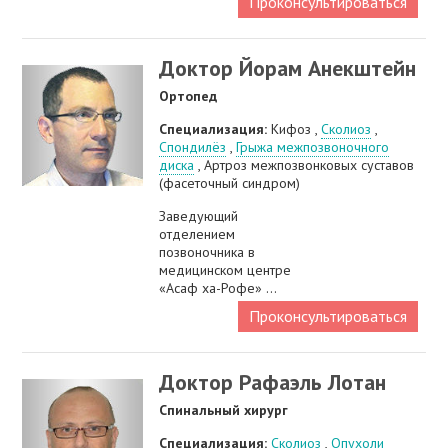
Проконсультироваться
Доктор Йорам Анекштейн
Ортопед
Специализация:
Кифоз ,
Сколиоз
,
Спондилёз
,
Грыжа межпозвоночного
диска
, Артроз межпозвонковых суставов
(фасеточный синдром)
Заведующий
отделением
позвоночника в
медицинском центре
«Асаф ха-Рофе» ...
Проконсультироваться
Доктор Рафаэль Лотан
Спинальный хирург
Специализация:
Сколиоз
,
Опухоли