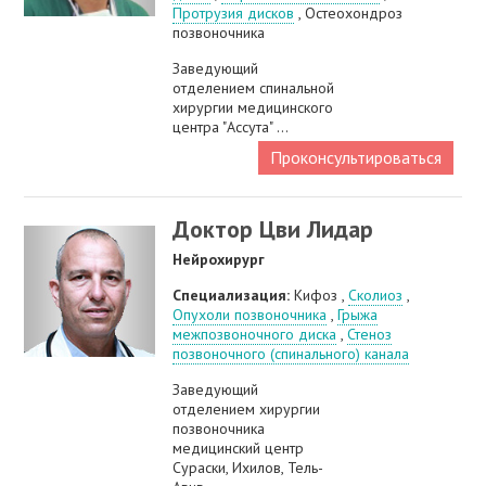
Протрузия дисков
, Остеохондроз
позвоночника
Заведующий
отделением спинальной
хирургии медицинского
центра "Ассута" ...
Проконсультироваться
Доктор Цви Лидар
Нейрохирург
Специализация:
Кифоз ,
Сколиоз
,
Опухоли позвоночника
,
Грыжа
межпозвоночного диска
,
Стеноз
позвоночного (спинального) канала
Заведующий
отделением хирургии
позвоночника
медицинский центр
Сураски, Ихилов, Тель-