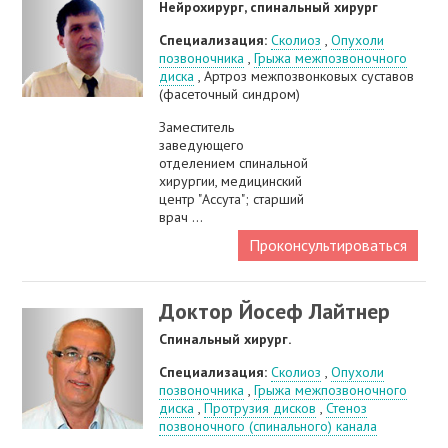
Нейрохирург, спинальный хирург
Специализация:
Сколиоз
,
Опухоли
позвоночника
,
Грыжа межпозвоночного
диска
, Артроз межпозвонковых суставов
(фасеточный синдром)
Заместитель
заведующего
отделением спинальной
хирургии, медицинский
центр "Ассута"; старший
врач ...
Проконсультироваться
Доктор Йосеф Лайтнер
Cпинальный хирург.
Специализация:
Сколиоз
,
Опухоли
позвоночника
,
Грыжа межпозвоночного
диска
,
Протрузия дисков
,
Стеноз
позвоночного (спинального) канала