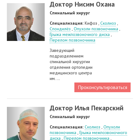
Доктор Нисим Охана
Спинальный хирург
Специализация:
Кифоз ,
Сколиоз
,
Спондилёз
,
Опухоли позвоночника
,
Грыжа межпозвоночного диска
,
Перелом позвоночника
Заведующий
подразделением
спинальной хирургии
отделения ортопедии
медицинского центра
им. ...
Проконсультироваться
Доктор Илья Пекарский
Спинальный хирург
Специализация:
Сколиоз
,
Опухоли
позвоночника
,
Грыжа межпозвоночного
диска
,
Перелом позвоночника
,