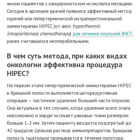
жизни пациентов с канцероматозом исчислялся месяцами.
Сегодня в арсенале врачей появился эффективный метод
горячей или гипертермической интраперитонеальной
химиотерапии HIPEC (от англ.
hyperthermic
intraperitoneal chemotherapy
)
для лечения опухолей ЖКТ
,
ранее считавшихся неоперабельными.
В чем суть метода, при каких видах
онкологии эффективна процедура
HIPEC?
На первом этапе гипертермической химиотерапии HIPEC
в брюшной полости выполняется циторедуктивная
операция — частичное удаление большей части опухоли.
Она актуальна в тех случаях, когда удаление всего очага
невозможно и хирург иссекает раковые ткани размером
больше 1-2 мм. Затем пациенту вводится подогретый до
42 градусов Цельсия раствор химиопрепаратов. Брюшная
полость тщательно промывается в течение полутора