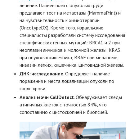
лечение. Пациенткам с опухолью груди
предлагают тест на метастазы (MammaPrint) и
на чувствительность к химиотерапии
(OncotypeDX). Кроме того, израильские
специалисты разработали систему исследования
специфических генных мутаций: BRCA1 и 2 при
неоплазии яичников и молочной железы, KRAS
при опухолях кишечника, BRAF при меланоме,
инвазии легких, кишечника, щитовидной железы.
ДНК-исследование
. Определяет наличие
поражения и места локализации опухоли по
капле крови.
Анализ
мочи
CellDetect
. Обнаруживает следы
атипичных клеток с точностью 84%, что
сопоставимо с цистоскопией и биопсией.