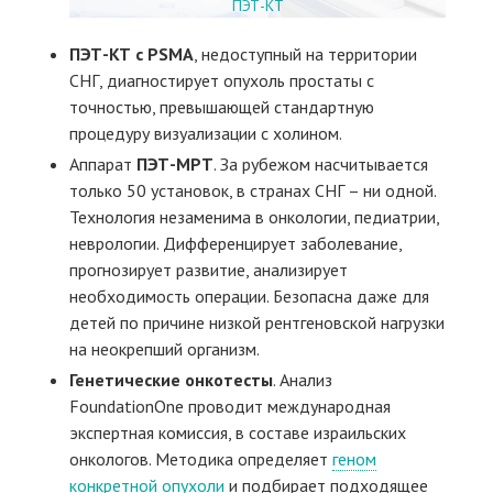
ПЭТ-КТ
ПЭТ-КТ с
PSMA
, недоступный на территории
СНГ, диагностирует опухоль простаты с
точностью, превышающей стандартную
процедуру визуализации с холином.
Аппарат
ПЭТ-МРТ
. За рубежом насчитывается
только 50 установок, в странах СНГ – ни одной.
Технология незаменима в онкологии, педиатрии,
неврологии. Дифференцирует заболевание,
прогнозирует развитие, анализирует
необходимость операции. Безопасна даже для
детей по причине низкой рентгеновской нагрузки
на неокрепший организм.
Генетические онкотесты
. Анализ
FoundationOne проводит международная
экспертная комиссия, в составе израильских
онкологов. Методика определяет
геном
конкретной опухоли
и подбирает подходящее