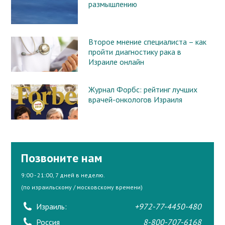
размышлению
Второе мнение специалиста – как
пройти диагностику рака в
Израиле онлайн
Журнал Форбс: рейтинг лучших
врачей-онкологов Израиля
Позвоните нам
9:00 - 21:00, 7 дней в неделю.
(по израильскому / московскому времени)
Израиль:
+972-77-4450-480
Россия
8-800-707-6168