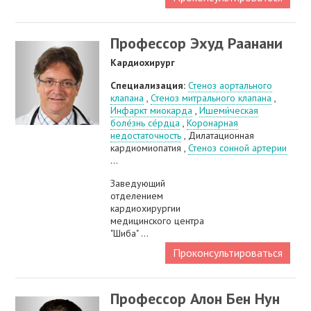
Профессор Эхуд Раанани
Кардиохирург
Специализация:
Стеноз аортального
клапана
,
Стеноз митрального клапана
,
Инфаркт миокарда
,
Ишеми́ческая
боле́знь се́рдца
,
Коронарная
недостаточность
, Дилатационная
кардиомиопатия ,
Стеноз сонной артерии
...
Заведующий
отделением
кардиохирургии
медицинского центра
"Шиба" ...
Проконсультироваться
Профессор Алон Бен Нун