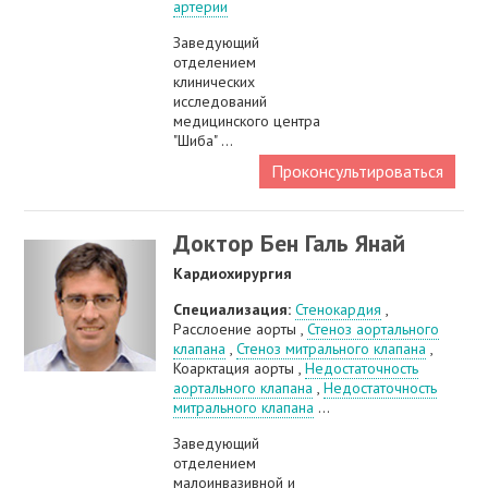
артерии
Заведующий
отделением
клинических
исследований
медицинского центра
"Шиба" ...
Проконсультироваться
Доктор Бен Галь Янай
Кардиохирургия
Специализация:
Стенокардия
,
Расслоение аорты ,
Стеноз аортального
клапана
,
Стеноз митрального клапана
,
Коарктация аорты ,
Недостаточность
аортального клапана
,
Недостаточность
митрального клапана
...
Заведующий
отделением
малоинвазивной и