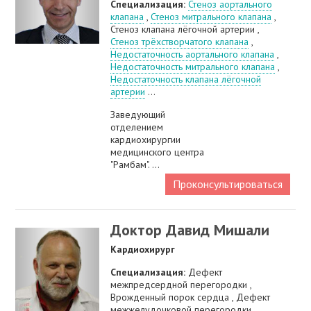
Специализация:
Стеноз аортального
клапана
,
Стеноз митрального клапана
,
Стеноз клапана лёгочной артерии ,
Стеноз трёхстворчатого клапана
,
Недостаточность аортального клапана
,
Недостаточность митрального клапана
,
Недостаточность клапана лёгочной
артерии
...
Заведующий
отделением
кардиохирургии
медицинского центра
"Рамбам". ...
Проконсультироваться
Доктор Давид Мишали
Кардиохирург
Специализация:
Дефект
межпредсердной перегородки ,
Врожденный порок сердца , Дефект
межжелудочковой перегородки