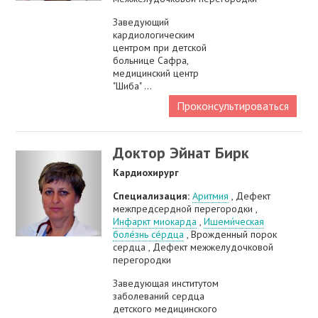
Заведующий
кардиологическим
центром при детской
больнице Сафра,
медицинский центр
"Шиба" ...
Проконсультироваться
Доктор Эйнат Бирк
Кардиохирург
Специализация:
Аритмия
, Дефект
межпредсердной перегородки ,
Инфаркт миокарда
,
Ишеми́ческая
боле́знь се́рдца
, Врожденный порок
сердца , Дефект межжелудочковой
перегородки
Заведующая институтом
заболеваний сердца
детского медицинского