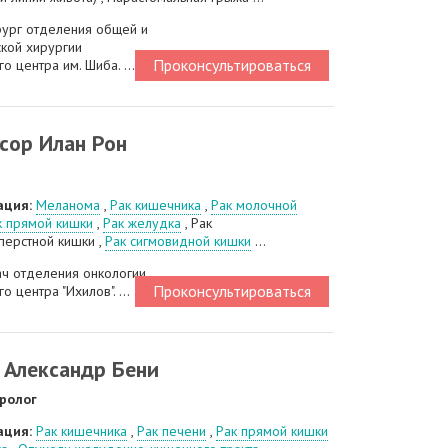
рург отделения общей и
кой хирургии
Проконсультироваться
о центра им. Шиба. ...
сор Илан Рон
ация:
Меланома
,
Рак кишечника
,
Рак молочной
к прямой кишки
,
Рак желудка
, Рак
перстной кишки ,
Рак сигмовидной кишки
...
ач отделения онкологии
Проконсультироваться
 центра "Ихилов". ...
 Александр Бени
ролог
ация:
Рак кишечника
,
Рак печени
,
Рак прямой кишки