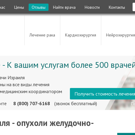
нас
Цены
Отзывы
Найти врача
Новости
Контакты
Лечение рака
Кардиохирургия
Нейрохирургия
 - К вашим услугам более 500 врачей
ачи Израиля
ны на все виды лечения
 медицинским координатором
Получить стоимость лечени
ните
8 (800) 707-6168
(звонок бесплатный)
ля - опухоли желудочно-