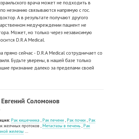
 израильского врача может не подходить в
 по незнанию связываются напрямую с гос.
доктор. А в результате получают другого
ударственном медучреждении пациент не
ора. Может, но только через независимую
осится D.R.A Medical.
а прямо сейчас - D.R.A Medical сотрудничает со
иля. Будьте уверены, в нашей базе только
вшие признание далеко за пределами своей
 Евгений Соломонов
г
ация:
Рак кишечника
,
Рак печени
,
Рак почки
,
Рак
ак желчных протоков ,
Метастазы в печень
,
Рак
ной железы
...