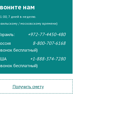
воните нам
21:00, 7 дней в неделю.
раильскому / московскому времени)
зраиль:
+972-77-4450-480
оссия
8-800-707-6168
звонок бесплатный)
США
+1-888-374-7280
звонок бесплатный)
Получить смету