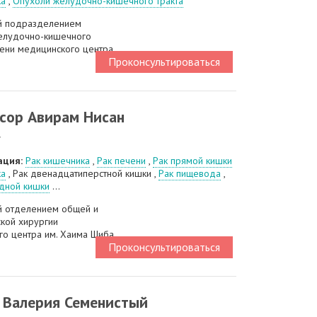
ка
,
Опухоли желудочно-кишечного тракта
й подразделением
елудочно-кишечного
чени медицинского центра
Проконсультироваться
сор Авирам Нисан
г
ация:
Рак кишечника
,
Рак печени
,
Рак прямой кишки
ка
, Рак двенадцатиперстной кишки ,
Рак пищевода
,
идной кишки
...
 отделением общей и
кой хирургии
о центра им. Хаима Шиба.
Проконсультироваться
 Валерия Семенистый