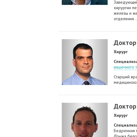
Заведующи
хирургии п
железы и ж
отделения ..
Доктор 
Хирург
Специализ
кишечного т
Старший вр
медицинского
Доктор
Хирург
Специализ
Бедренная г
(Грыжа бело