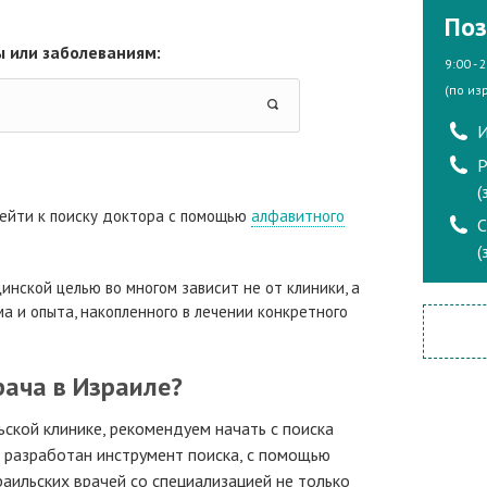
Поз
 или заболеваниям:
9:00 - 
(по из
И
Р
(
ейти к поиску доктора с помощью
алфавитного
(
инской целью во многом зависит не от клиники, а
а и опыта, накопленного в лечении конкретного
рача в Израиле?
ьской клинике, рекомендуем начать с поиска
а разработан инструмент поиска, с помощью
аильских врачей со специализацией не только