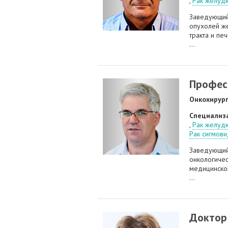
,
Рак желуд
Заведующи
опухолей ж
тракта и пе
...
Профес
Онкохирур
Специализ
,
Рак желуд
Рак сигмов
Заведующий
онкологичес
медицинског
...
Доктор