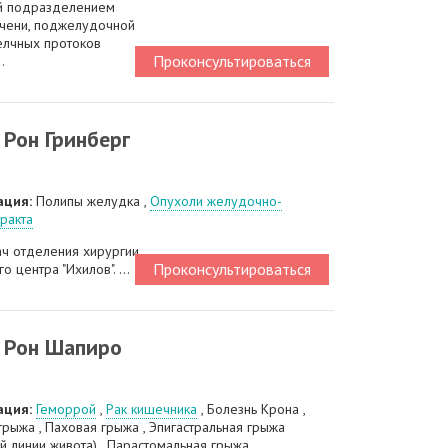
й подразделением
ечени, поджелудочной
елчных протоков
Проконсультироваться
.
Рон Гринберг
ация:
Полипы желудка ,
Опухоли желудочно-
ракта
ач отделения хирургии
Проконсультироваться
 центра "Ихилов". ...
 Рон Шапиро
ация:
Геморрой
,
Рак кишечника
, Болезнь Крона ,
рыжа , Паховая грыжа , Эпигастральная грыжа
й линии живота) , Парастомальная грыжа ...