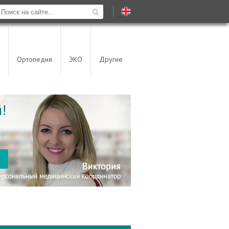
Ортопедия
ЭКО
Другие
!
я