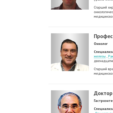
Старший хи
онкологичес
медицинског
Профес
Онколог
Специализ
железы
,
Ра
двенадцати
Старший вр
медицинского
Доктор
Гастроэнте
Специализ