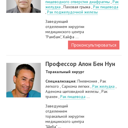
пищеводного отверстия диафрагмы
,
Рак
желудка
, Паховая грыжа ,
Рак пищевода
,
Рак поджелудочной железы
Заведующий
отделением хирургии
медицинского центра
"Рамбам", Хайфа ...
Проконсультироваться
Профессор Алон Бен Нун
Торакальный хирург
Специализация:
Пневмония , Рак
легкого , Саркома легких ,
Рак желудка
,
Аденома щитовидной железы , Рак
трахеи ,
Рак пищевода
...
Заведующий
отделением
торакальной хирургии
медицинского центра
"Шиба" ...