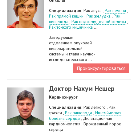
Онколог
Специализация:
Рак ануса ,
Рак печени
,
Рак прямой кишки
,
Рак желудка
,
Рак
пищевода
,
Рак поджелудочной железы
,
Рак тонкого кишечника
...
Заведующая
отделением опухолей
пищеварительной
системы и глава научно-
исследовательского ...
Проконсультироваться
Доктор Нахум Нешер
Кардиохирург
Специализация:
Рак легкого , Рак
трахеи ,
Рак пищевода
,
Ишеми́ческая
боле́знь се́рдца
, Дилатационная
кардиомиопатия , Врожденный порок
сердца