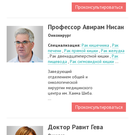
Проконсультироваться
Профессор Авирам Нисан
Онкохирург
Специализация:
Рак кишечника
,
Рак
печени
,
Рак прямой кишки
,
Рак желудка
, Рак двенадцатиперстной кишки ,
Рак
пищевода
,
Рак сигмовидной кишки
...
Заведующий
отделением общей и
онкологической
хирургии медицинского
центра им. Хаима Шиба.
...
Проконсультироваться
Доктор Равит Гева