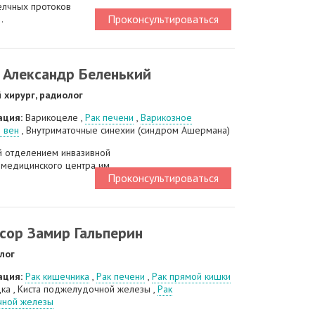
елчных протоков
Проконсультироваться
.
 Александр Беленький
 хирург, радиолог
ация:
Варикоцеле ,
Рак печени
,
Варикозное
 вен
, Внутриматочные синехии (синдром Ашермана)
 отделением инвазивной
медицинского центра им.
Проконсультироваться
сор Замир Гальперин
лог
ация:
Рак кишечника
,
Рак печени
,
Рак прямой кишки
дка , Киста поджелудочной железы ,
Рак
ной железы