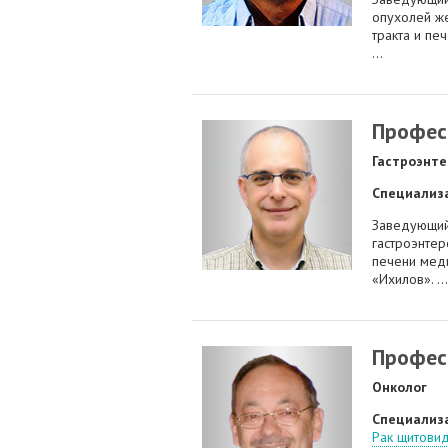
опухолей ж
тракта и пе
...
Профес
Гастроэнте
Специализ
Заведующий
гастроэнтер
печени мед
«Ихилов». ...
Профес
Онколог
Специализ
Рак щитови