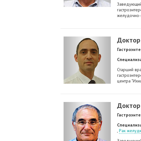
Заведующий
гастроэнтер
желудочно-к
Доктор
Гастроэнте
Специализ
Старший вр
гастроэнте
центра "Ихил
Доктор
Гастроэнте
Специализ
,
Рак желуд
Заведующи