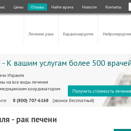
нас
Цены
Отзывы
Найти врача
Новости
Контакты
Лечение рака
Кардиохирургия
Нейрохирургия
 - К вашим услугам более 500 врачей
ачи Израиля
ны на все виды лечения
 медицинским координатором
Получить стоимость лечени
ните
8 (800) 707-6168
(звонок бесплатный)
ля - рак печени