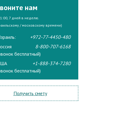
воните нам
21:00, 7 дней в неделю.
раильскому / московскому времени)
зраиль:
+972-77-4450-480
оссия
8-800-707-6168
звонок бесплатный)
США
+1-888-374-7280
звонок бесплатный)
Получить смету