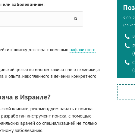
 или заболеваниям:
Поз
9:00 - 
(по из
И
Р
ейти к поиску доктора с помощью
алфавитного
(
инской целью во многом зависит не от клиники, а
(
а и опыта, накопленного в лечении конкретного
рача в Израиле?
ьской клинике, рекомендуем начать с поиска
а разработан инструмент поиска, с помощью
аильских врачей со специализацией не только
ретному заболеванию.