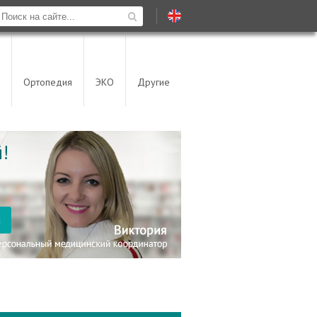
Ортопедия
ЭКО
Другие
!
я