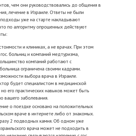
нтов, чем они руководствовались до общения в
ния, лечение в Израиле. Ответы не были
е подходы уже на старте накладывают
 что по алгоритму опрошенных действуют
нты:
тоимости и клиниках, а не врачах. При этом
гос. больниц и компаний медтуризма,
большинство компаний работают с
больница ограничена своими кадрами.
зможности выбора врача в Израиле.
ктор будет специалистом в медицинской
, но его практических навыков может быть
о вашего заболевания.
шение о поездке основано на положительных
льском враче в интернете либо от знакомых.
сразу 2 подводных камня. Об одном уже
 израильского врача может не подходить в
 по незнанию связываются напрямую с гос.