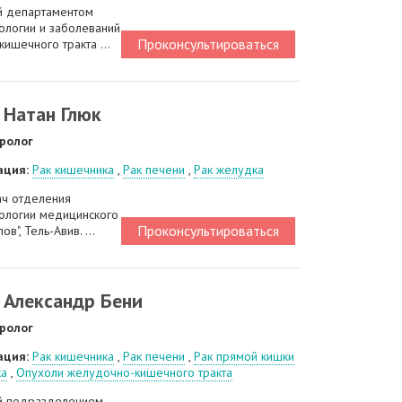
 департаментом
ологии и заболеваний
Проконсультироваться
ишечного тракта ...
 Натан Глюк
ролог
ация:
Рак кишечника
,
Рак печени
,
Рак желудка
ач отделения
рологии медицинского
Проконсультироваться
ов", Тель-Авив. ...
 Александр Бени
ролог
ация:
Рак кишечника
,
Рак печени
,
Рак прямой кишки
ка
,
Опухоли желудочно-кишечного тракта
й подразделением