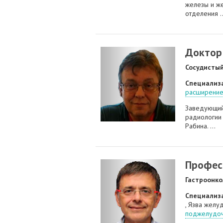
железы и ж
отделения ..
Доктор
Сосудистый
Специализ
расширение
Заведующий
радиологии 
Рабина. ...
Профес
Гастроонко
Специализ
, Язва желу
поджелудоч