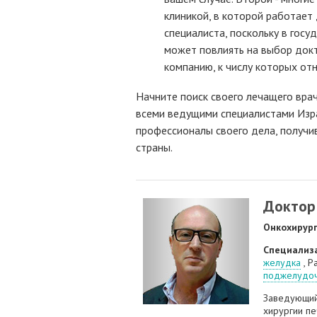
клиникой, в которой работает 
специалиста, поскольку в гос
может повлиять на выбор докт
компанию, к числу которых отн
Начните поиск своего лечащего врач
всеми ведущими специалистами Изра
профессионалы своего дела, получи
страны.
Доктор
Онкохирур
Специализ
желудка
, Р
поджелудоч
Заведующи
хирургии п