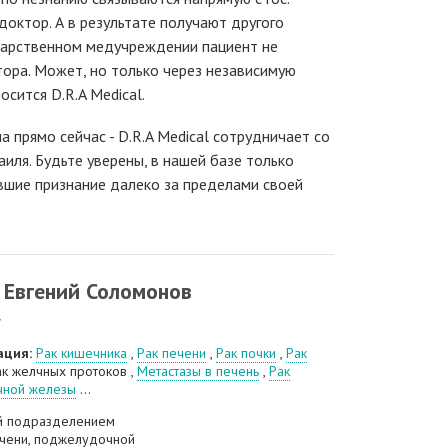
доктор. А в результате получают другого
ударственном медучреждении пациент не
ора. Может, но только через независимую
осится D.R.A Medical.
а прямо сейчас - D.R.A Medical сотрудничает со
иля. Будьте уверены, в нашей базе только
вшие признание далеко за пределами своей
 Евгений Соломонов
г
ация:
Рак кишечника
,
Рак печени
,
Рак почки
,
Рак
ак желчных протоков ,
Метастазы в печень
,
Рак
ной железы
...
й подразделением
ечени, поджелудочной