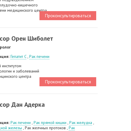
елудочно-кишечного
чени медицинского центра
Проконсультироваться
сор Орен Шиболет
ролог
ация:
Гепатит C
,
Рак печени
 институтом
ологии и заболеваний
ицинского центра
Проконсультироваться
сор Дан Адерка
ация:
Рак печени
,
Рак прямой кишки
,
Рак желудка
,
дной железы
, Рак желчных протоков ,
Рак