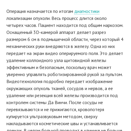
Операция назначается по итогам
диагностики
локализации опухоли. Весь процесс длится около
четырех часов. Пациент находится под общим наркозом.
Оснащенный 3D-камерой аппарат делает разрез
размером 6 см в подмышечной области, через который 4
механических руки внедряются в железу. Одна из них
передает на экран видео оперируемого поля. Это делает
удаление коллоидного узла щитовидной железы
эффективным и безопасным, поскольку врач может
уверенно управлять роботизированной рукой за пультом.
Видеотехнология подробно передает изображение
окружающих опухоль тканей, сосудов и нервов, а ее
удаление или резекция всей железы производится под
контролем системы Да Винчи. После сосуды не
перевязываются и не прижигаются, кровопотеря
купируется ультразвуковым методом, сверху
накладываются косметические швы и устанавливается
дренаж. В целом больной проводит в клинике не больше